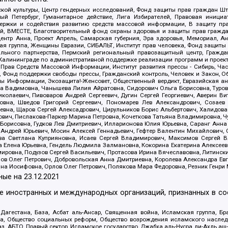
ой культуры, Центр гендерных исследований, Фонд защиты прав граждан Шта
 Петербург, Гуманитарное действие, Лига Избирателей, Правовая инициат
держки и содействия развитию средств массовой информации, В защиту п
ий, ВМЕСТЕ, Благотворительный фонд охраны здоровья и защиты прав граж
, центр Анна, Проект Апрель, Самарская губерния, Эра здоровья, Мемориал,
я группа, Женщины Евразии, СИБАЛЬТ, Институт прав человека, Фонд защиты 
льного партнерства, Пермский региональный правозащитный центр, Граждан
лининграде по административной поддержке реализации программ и проекто
 Прав Средств Массовой Информации, Институт развития прессы - Сибирь, Ча
, Фонд поддержки свободы прессы, Гражданский контроль, Человек и Закон, 
оды Информации, Экозащита!-Женсовет, Общественный вердикт, Евразийская а
 Вадимовна, Чанышева Лилия Айратовна, Сидорович Ольга Борисовна, Туровс
олаевич, Пивоваров Андрей Сергеевич, Дугин Сергей Георгиевич, Аверин В
вна, Шведов Григорий Сергеевич, Пономарев Лев Александрович, Созаев
евна, Щаров Сергей Алексадрович, Цирульников Борис Альбертович, Халидо
ович, Пислакова-Паркер Марина Петровна, Кочеткова Татьяна Владимировна, Ч
Борисовна, Гудков Лев Дмитриевич, Илларионова Юлия Юрьевна, Саранг Анна
Андрей Юрьевич, Мосин Алексей Геннадьевич, Гефтер Валентин Михайлович,
а Светлана Куприяновна, Исаев Сергей Владимирович, Максимов Сергей Вл
а Елена Юрьевна, Гендель Людмила Залмановна, Кокорина Екатерина Алексее
ровна, Подузов Сергей Васильевич, Протасова Ирина Вячеславовна, Литинск
ов Олег Петрович, Добровольская Анна Дмитриевна, Королева Александра Ев
яна Иосифовна, Орлов Олег Петрович, Полякова Мара Федоровна, Резник Генри
ные на
23.12.2021
ле иностранных и международных организаций, признанных в с
гестана, База, Асбат аль-Ансар, Священная война, Исламская группа, Бра
ана, Общество социальных реформ, Общество возрождения исламского насле
з, АБТО, Правый сектор, Исламское государство, Джабха аль-Нусра ли-Ахль а