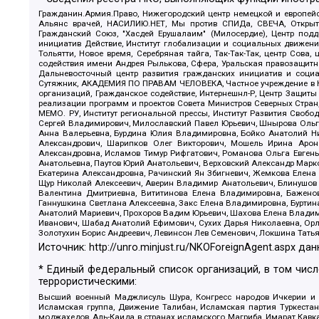
Гражданин.Армия.Право, Нижегородский центр немецкой и европейск
Альянс врачей, НАСИЛИЮ.НЕТ, Мы против СПИДа, СВЕЧА, Открытый
Гражданский Союз, "Хасдей Ерушалаим" (Милосердие), Центр под
инициатив Действие, Институт глобализации и социальных движен
Тольятти, Новое время, Серебряная тайга, Так-Так-Так, центр Сова
содействия имени Андрея Рылькова, Сфера, Уральская правозащитна
Дальневосточный центр развития гражданских инициатив и социа
Сутяжник, АКАДЕМИЯ ПО ПРАВАМ ЧЕЛОВЕКА, Частное учреждение в Ка
организаций, Гражданское содействие, Интернешнл-Р, Центр Защиты
реализации программ и проектов Совета Министров Северных Стран
МЕМО. РУ, Институт региональной прессы, Институт Развития Своб
Сергей Владимирович, Милославский Павел Юрьевич, Шнырова Ольга
Анна Валерьевна, Бурдина Юлия Владимировна, Бойко Анатолий Ник
Александрович, Шарипков Олег Викторович, Мошель Ирина Ароно
Александровна, Исламов Тимур Рифгатович, Романова Ольга Евгень
Анатольевна, Паутов Юрий Анатольевич, Верховский Александр Марк
Екатерина Александровна, Рачинский Ян Збигневич, Жемкова Елена 
Щур Николай Алексеевич, Аверин Владимир Анатольевич, Блинушов 
Валентина Дмитриевна, Вититинова Елена Владимировна, Баженов
Ганнушкина Светлана Алексеевна, Закс Елена Владимировна, Буртин
Анатолий Мариевич, Прохоров Вадим Юрьевич, Шахова Елена Владими
Иванович, Шабад Анатолий Ефимович, Сухих Дарья Николаевна, Орл
Золотухин Борис Андреевич, Левинсон Лев Семенович, Локшина Тать
Источник:
http://unro.minjust.ru/NKOForeignAgent.aspx
дан
* Единый федеральный список организаций, в том чис
террористическими:
Высший военный Маджлисуль Шура, Конгресс народов Ичкерии и Да
Исламская группа, Движение Талибан, Исламская партия Туркест
моджахедов, Аль-Каида в странах исламского Магриба, Имарат Кавка