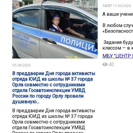
14:07
11.04.2026
А ваши учени
В любом случ
«Безопасность
️ Задания буд
классом — в к
МБУ "ЦЕНТР 
40
05.08.2026
В преддверии Дня города активисты
отряда ЮИД из школы № 37 города
Орла совместно с сотрудниками
отдела Госавтоинспекции УМВД
России по городу Орлу провели
душевную...
В преддверии Дня города активисты
отряда ЮИД из школы № 37 города
Орла совместно с сотрудниками
отдела Госавтоинспекции УМВД