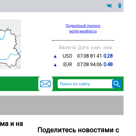
Подробный прогноз
world-weather.ru
Валюта
Дата
знач.
изм.
▲
USD
07.08
81.41
0.28
▲
EUR
07.08
94.06
0.48
ма и на
Поделитесь новостями с