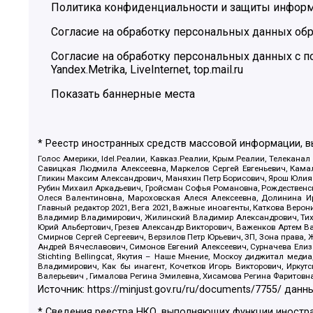
Политика конфиденциальности и защиты инфор
Согласие на обработку персональных данных обр
Согласие на обработку персональных данных с
Yandex.Metrika, LiveInternet, top.mail.ru
Показать баннерные места
* Реестр иностранных средств массовой информации, 
Голос Америки, Idel.Реалии, Кавказ.Реалии, Крым.Реалии, Телеканал
Савицкая Людмила Алексеевна, Маркелов Сергей Евгеньевич, Камал
Гликин Максим Александрович, Маняхин Петр Борисович, Ярош Юлия П
Рубин Михаил Аркадьевич, Гройсман Софья Романовна, Рождественски
Олеся Валентиновна, Мароховская Алеся Алексеевна, Долинина И
Главный редактор 2021, Вега 2021, Важные иноагенты, Каткова Вер
Владимир Владимирович, Жилинский Владимир Александрович, Тихон
Юрий Альбертович, Грезев Александр Викторович, Важенков Артем В
Смирнов Сергей Сергеевич, Верзилов Петр Юрьевич, ЗП, Зона прав
Андрей Вячеславович, Симонов Евгений Алексеевич, Сурначева Елиз
Stichting Bellingcat, Якутия – Наше Мнение, Москоу диджитал мед
Владимирович, Как бы инагент, Кочетков Игорь Викторович, Иркут
Валерьевич , Гималова Регина Эмилевна, Хисамова Регина Фаритовн
Источник:
https://minjust.gov.ru/ru/documents/7755/
данны
* Сведения реестра НКО, выполняющих функции иностра