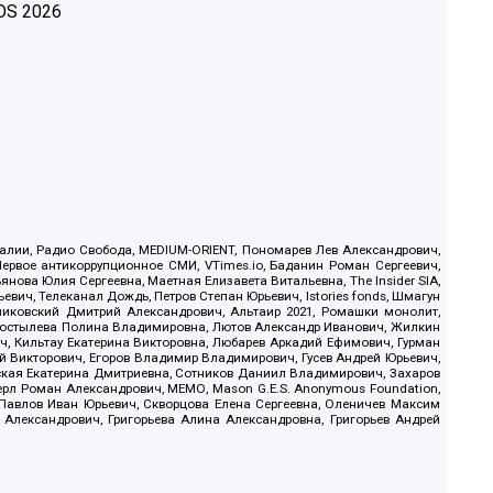
OS
2026
.Реалии, Радио Свобода, MEDIUM-ORIENT, Пономарев Лев Александрович,
ервое антикоррупционное СМИ, VTimes.io, Баданин Роман Сергеевич,
ова Юлия Сергеевна, Маетная Елизавета Витальевна, The Insider SIA,
ич, Телеканал Дождь, Петров Степан Юрьевич, Istories fonds, Шмагун
иковский Дмитрий Александрович, Альтаир 2021, Ромашки монолит,
, Костылева Полина Владимировна, Лютов Александр Иванович, Жилкин
, Кильтау Екатерина Викторовна, Любарев Аркадий Ефимович, Гурман
й Викторович, Егоров Владимир Владимирович, Гусев Андрей Юрьевич,
ская Екатерина Дмитриевна, Сотников Даниил Владимирович, Захаров
ерл Роман Александрович, МЕМО, Mason G.E.S. Anonymous Foundation,
, Павлов Иван Юрьевич, Скворцова Елена Сергеевна, Оленичев Максим
 Александрович, Григорьева Алина Александровна, Григорьев Андрей