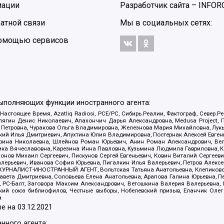
мации
Разработчик сайта –
INFOR
атной связи
Мы в социальных сетях:
 помощью сервисов
выполняющих функции иностранного агента:
 Настоящее Время, Azatliq Radiosi, PCE/PC, Сибирь.Реалии, Фактограф, Север
ягин Денис Николаевич, Апахончич Дарья Александровна, Medusa Project, П
етровна, Чуракова Ольга Владимировна, Железнова Мария Михайловна, Лукьян
й Илья Дмитриевич, Апухтина Юлия Владимировна, Постернак Алексей Евгеньев
рина Николаевна, Шлейнов Роман Юрьевич, Анин Роман Александрович, Вел
оника Вячеславовна, Карезина Инна Павловна, Кузьмина Людмила Гавриловна
ов Михаил Сергеевич, Пискунов Сергей Евгеньевич, Ковин Виталий Сергеевич
алерьевич, Иванова София Юрьевна, Пигалкин Илья Валерьевич, Петров Алексе
а, ЖУРНАЛИСТ-ИНОСТРАННЫЙ АГЕНТ, Вольтская Татьяна Анатольевна, Клепиков
авета Дмитриевна, Соловьева Елена Анатольевна, Арапова Галина Юрьевна, П
иа, РС-Балт, Заговора Максим Александрович, Ветошкина Валерия Валерьевна
ский союз библиофилов, Честные выборы, Нобелевский призыв, Еланчик Олег
а
е на
03.12.2021
нного агента: