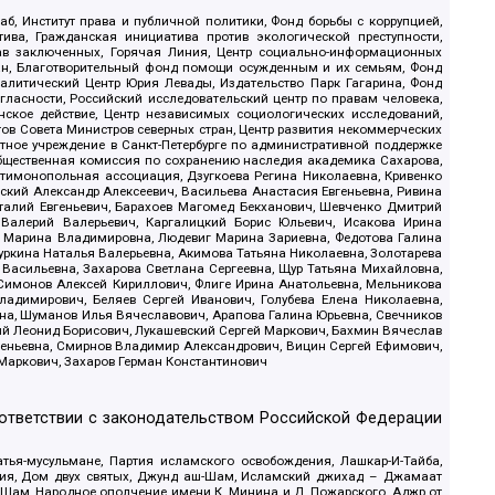
б, Институт права и публичной политики, Фонд борьбы с коррупцией,
ива, Гражданская инициатива против экологической преступности,
рав заключенных, Горячая Линия, Центр социально-информационных
дан, Благотворительный фонд помощи осужденным и их семьям, Фонд
 Аналитический Центр Юрия Левады, Издательство Парк Гагарина, Фонд
гласности, Российский исследовательский центр по правам человека,
ское действие, Центр независимых социологических исследований,
в Совета Министров северных стран, Центр развития некоммерческих
стное учреждение в Санкт-Петербурге по административной поддержке
Общественная комиссия по сохранению наследия академика Сахарова,
нтимонопольная ассоциация, Дзугкоева Регина Николаевна, Кривенко
кий Александр Алексеевич, Васильева Анастасия Евгеньевна, Ривина
италий Евгеньевич, Барахоев Магомед Бекханович, Шевченко Дмитрий
 Валерий Валерьевич, Каргалицкий Борис Юльевич, Исакова Ирина
ва Марина Владимировна, Людевиг Марина Зариевна, Федотова Галина
уркина Наталья Валерьевна, Акимова Татьяна Николаевна, Золотарева
 Васильевна, Захарова Светлана Сергеевна, Щур Татьяна Михайловна,
 Симонов Алексей Кириллович, Флиге Ирина Анатольевна, Мельникова
адимирович, Беляев Сергей Иванович, Голубева Елена Николаевна,
вна, Шуманов Илья Вячеславович, Арапова Галина Юрьевна, Свечников
ий Леонид Борисович, Лукашевский Сергей Маркович, Бахмин Вячеслав
геньевна, Смирнов Владимир Александрович, Вицин Сергей Ефимович,
 Маркович, Захаров Герман Константинович
оответствии с законодательством Российской Федерации
тья-мусульмане, Партия исламского освобождения, Лашкар-И-Тайба,
дия, Дом двух святых, Джунд аш-Шам, Исламский джихад – Джамаат
ш-Шам, Народное ополчение имени К. Минина и Д. Пожарского, Аджр от