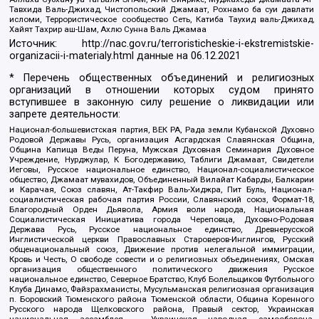
Тавхида Валь-Джихад, Чистопольский Джамаат, Рохнамо ба суи давлати
исломи, Террористическое сообщество Сеть, Катиба Таухид валь-Джихад,
Хайят Тахрир аш-Шам, Ахлю Сунна Валь Джамаа
Источник:
http://nac.gov.ru/terroristicheskie-i-ekstremistskie-
organizacii-i-materialy.html
данные на
06.12.2021
* Перечень общественных объединений и религиозных
организаций в отношении которых судом принято
вступившее в законную силу решение о ликвидации или
запрете деятельности:
Национал-большевистская партия, ВЕК РА, Рада земли Кубанской Духовно
Родовой Державы Русь, организация Асгардская Славянская Община,
Община Капища Веды Перуна, Мужская Духовная Семинария Духовное
Учреждение, Нурджулар, К Богодержавию, Таблиги Джамаат, Свидетели
Иеговы, Русское национальное единство, Национал-социалистическое
общество, Джамаат мувахидов, Объединенный Вилайат Кабарды, Балкарии
и Карачая, Союз славян, Ат-Такфир Валь-Хиджра, Пит Буль, Национал-
социалистическая рабочая партия России, Славянский союз, Формат-18,
Благородный Орден Дьявола, Армия воли народа, Национальная
Социалистическая Инициатива города Череповца, Духовно-Родовая
Держава Русь, Русское национальное единство, Древнерусской
Инглистической церкви Православных Староверов-Инглингов, Русский
общенациональный союз, Движение против нелегальной иммиграции,
Кровь и Честь, О свободе совести и о религиозных объединениях, Омская
организация общественного политического движения Русское
национальное единство, Северное Братство, Клуб Болельщиков Футбольного
Клуба Динамо, Файзрахманисты, Мусульманская религиозная организация
п. Боровский Тюменского района Тюменской области, Община Коренного
Русского народа Щелковского района, Правый сектор, Украинская
национальная ассамблея – Украинская народная самооборона,