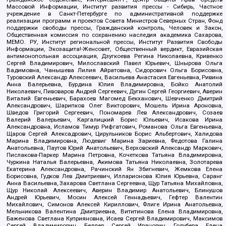
Массовой Информации, Институт развития прессы - Сибирь, Частное
учреждение в Санкт-Петербурге по административной поддержке
реализации программ и проектов Совета Министров Северных Стран, Фонд
поддержки свободы прессы, Гражданский контроль, Человек и Закон,
Общественная комиссия по сохранению наследия академика Сахарова,
МЕМО. РУ, Институт региональной прессы, Институт Развития Свободы
Информации, Экозащита!-Женсовет, Общественный вердикт, Евразийская
антимонопольная ассоциация, Дзугкоева Регина Николаевна, Кривенко
Сергей Владимирович, Милославский Павел Юрьевич, Шнырова Ольга
Вадимовна, Чанышева Лилия Айратовна, Сидорович Ольга Борисовна,
Туровский Александр Алексеевич, Васильева Анастасия Евгеньевна, Ривина
Анна Валерьевна, Бурдина Юлия Владимировна, Бойко Анатолий
Николаевич, Пивоваров Андрей Сергеевич, Дугин Сергей Георгиевич, Аверин
Виталий Евгеньевич, Барахоев Магомед Бекханович, Шевченко Дмитрий
Александрович, Шарипков Олег Викторович, Мошель Ирина Ароновна,
Шведов Григорий Сергеевич, Пономарев Лев Александрович, Созаев
Валерий Валерьевич, Каргалицкий Борис Юльевич, Исакова Ирина
Александровна, Исламов Тимур Рифгатович, Романова Ольга Евгеньевна,
Щаров Сергей Алексадрович, Цирульников Борис Альбертович, Халидова
Марина Владимировна, Людевиг Марина Зариевна, Федотова Галина
Анатольевна, Паутов Юрий Анатольевич, Верховский Александр Маркович,
Пислакова-Паркер Марина Петровна, Кочеткова Татьяна Владимировна,
Чуркина Наталья Валерьевна, Акимова Татьяна Николаевна, Золотарева
Екатерина Александровна, Рачинский Ян Збигневич, Жемкова Елена
Борисовна, Гудков Лев Дмитриевич, Илларионова Юлия Юрьевна, Саранг
Анна Васильевна, Захарова Светлана Сергеевна, Щур Татьяна Михайловна,
Щур Николай Алексеевич, Аверин Владимир Анатольевич, Блинушов
Андрей Юрьевич, Мосин Алексей Геннадьевич, Гефтер Валентин
Михайлович, Симонов Алексей Кириллович, Флиге Ирина Анатольевна,
Мельникова Валентина Дмитриевна, Вититинова Елена Владимировна,
Баженова Светлана Куприяновна, Исаев Сергей Владимирович, Максимов
Сергей Владимирович, Беляев Сергей Иванович, Голубева Елена