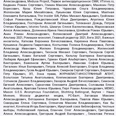
Александровна, Medusa Project, Первое антикоррупционное СМИ, VTimes.io,
Баданин Роман Сергеевич, Гликин Максим Александрович, Маняхин Петр
Борисович, Ярош Юлия Петровна, Чуракова Ольга Владимировна,
Железнова Мария Михайловна, Лукьянова Юлия Сергеевна, Маетная
Елизавета Витальевна, The Insider SIA, Рубин Михаил Аркадьевич, Гройсман
Софья Романовна, Рождественский Илья Дмитриевич, Апухтина Юлия
Владимировна, Постернак Алексей Евгеньевич, Телеканал Дождь, Петров
Степан Юрьевич, Istories fonds, Шмагун Олеся Валентиновна, Мароховская
Алеся Алексеевна, Долинина Ирина Николаевна, Шлейнов Роман Юрьевич,
Анин Роман Александрович, Великовский Дмитрий Александрович,
Альтаир 2021, Ромашки монолит, Главный редактор 2021, Вега 2021, Важные
иноагенты, Каткова Вероника Вячеславовна, Карезина Инна Павловна,
Кузьмина Людмила Гавриловна, Костылева Полина Владимировна, Лютов
Александр Иванович, Жилкин Владимир Владимирович, Жилинский
Владимир Александрович, Тихонов Михаил Сергеевич, Пискунов Сергей
Евгеньевич, Ковин Виталий Сергеевич, Кильтау Екатерина Викторовна,
Любарев Аркадий Ефимович, Гурман Юрий Альбертович, Грезев Александр
Викторович, Важенков Артем Валерьевич, Иванова София Юрьевна,
Пигалкин Илья Валерьевич, Петров Алексей Викторович, Егоров Владимир
Владимирович, Гусев Андрей Юрьевич, Смирнов Сергей Сергеевич, Верзилов
Петр Юрьевич, ЗП, Зона права, ЖУРНАЛИСТ-ИНОСТРАННЫЙ АГЕНТ,
Вольтская Татьяна Анатольевна, Клепиковская Екатерина Дмитриевна,
Сотников Даниил Владимирович, Захаров Андрей Вячеславович, Симонов
Евгений Алексеевич, Сурначева Елизавета Дмитриевна, Соловьева Елена
Анатольевна, Арапова Галина Юрьевна, Перл Роман Александрович, МЕМО,
Mason G.E.S. Anonymous Foundation, Stichting Bellingcat, Якутия – Наше
Мнение, Москоу диджитал медиа, РС-Балт, Заговора Максим
Александрович, Ветошкина Валерия Валерьевна, Павлов Иван Юрьевич,
Скворцова Елена Сергеевна, Оленичев Максим Владимирович, Как бы
инагент, Кочетков Игорь Викторович, Иркутский союз библиофилов, Честные
выборы, Нобелевский призыв, Еланчик Олег Александрович, Григорьева
Алина Александровна, Григорьев Андрей Валерьевич , Гималова Регина