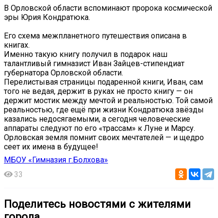
В Орловской области вспоминают пророка космической
эры Юрия Кондратюка.
Его схема межпланетного путешествия описана в
книгах.
Именно такую книгу получил в подарок наш
талантливый гимназист Иван Зайцев-стипендиат
губернатора Орловской области.
Перелистывая страницы подаренной книги, Иван, сам
того не ведая, держит в руках не просто книгу — он
держит мостик между мечтой и реальностью. Той самой
реальностью, где ещё при жизни Кондратюка звёзды
казались недосягаемыми, а сегодня человеческие
аппараты следуют по его «трассам» к Луне и Марсу.
Орловская земля помнит своих мечтателей — и щедро
сеет их имена в будущее!
МБОУ «Гимназия г.Болхова»
33
Поделитесь новостями с жителями
города