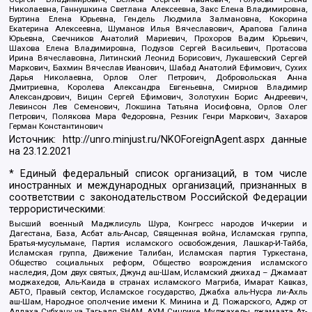
Николаевна, Ганнушкина Светлана Алексеевна, Закс Елена Владимировна,
Буртина Елена Юрьевна, Гендель Людмила Залмановна, Кокорина
Екатерина Алексеевна, Шуманов Илья Вячеславович, Арапова Галина
Юрьевна, Свечников Анатолий Мариевич, Прохоров Вадим Юрьевич,
Шахова Елена Владимировна, Подузов Сергей Васильевич, Протасова
Ирина Вячеславовна, Литинский Леонид Борисович, Лукашевский Сергей
Маркович, Бахмин Вячеслав Иванович, Шабад Анатолий Ефимович, Сухих
Дарья Николаевна, Орлов Олег Петрович, Добровольская Анна
Дмитриевна, Королева Александра Евгеньевна, Смирнов Владимир
Александрович, Вицин Сергей Ефимович, Золотухин Борис Андреевич,
Левинсон Лев Семенович, Локшина Татьяна Иосифовна, Орлов Олег
Петрович, Полякова Мара Федоровна, Резник Генри Маркович, Захаров
Герман Константинович
Источник:
http://unro.minjust.ru/NKOForeignAgent.aspx
данные
на
23.12.2021
* Единый федеральный список организаций, в том числе
иностранных и международных организаций, признанных в
соответствии с законодательством Российской Федерации
террористическими:
Высший военный Маджлисуль Шура, Конгресс народов Ичкерии и
Дагестана, База, Асбат аль-Ансар, Священная война, Исламская группа,
Братья-мусульмане, Партия исламского освобождения, Лашкар-И-Тайба,
Исламская группа, Движение Талибан, Исламская партия Туркестана,
Общество социальных реформ, Общество возрождения исламского
наследия, Дом двух святых, Джунд аш-Шам, Исламский джихад – Джамаат
моджахедов, Аль-Каида в странах исламского Магриба, Имарат Кавказ,
АБТО, Правый сектор, Исламское государство, Джабха аль-Нусра ли-Ахль
аш-Шам, Народное ополчение имени К. Минина и Д. Пожарского, Аджр от
Аллаха Субхану уа Тагьаля SHAM, АУМ Синрике, Муджахеды джамаата Ат-