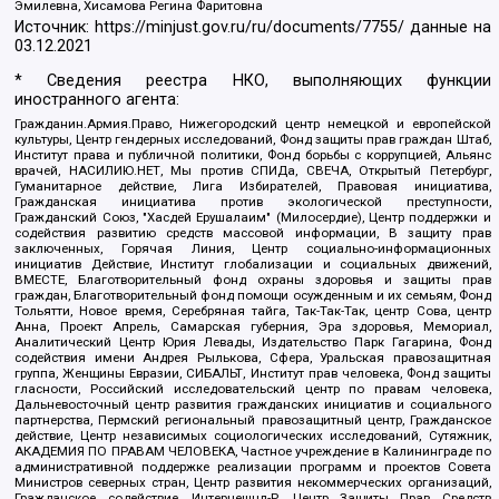
Эмилевна, Хисамова Регина Фаритовна
Источник:
https://minjust.gov.ru/ru/documents/7755/
данные на
03.12.2021
* Сведения реестра НКО, выполняющих функции
иностранного агента:
Гражданин.Армия.Право, Нижегородский центр немецкой и европейской
культуры, Центр гендерных исследований, Фонд защиты прав граждан Штаб,
Институт права и публичной политики, Фонд борьбы с коррупцией, Альянс
врачей, НАСИЛИЮ.НЕТ, Мы против СПИДа, СВЕЧА, Открытый Петербург,
Гуманитарное действие, Лига Избирателей, Правовая инициатива,
Гражданская инициатива против экологической преступности,
Гражданский Союз, "Хасдей Ерушалаим" (Милосердие), Центр поддержки и
содействия развитию средств массовой информации, В защиту прав
заключенных, Горячая Линия, Центр социально-информационных
инициатив Действие, Институт глобализации и социальных движений,
ВМЕСТЕ, Благотворительный фонд охраны здоровья и защиты прав
граждан, Благотворительный фонд помощи осужденным и их семьям, Фонд
Тольятти, Новое время, Серебряная тайга, Так-Так-Так, центр Сова, центр
Анна, Проект Апрель, Самарская губерния, Эра здоровья, Мемориал,
Аналитический Центр Юрия Левады, Издательство Парк Гагарина, Фонд
содействия имени Андрея Рылькова, Сфера, Уральская правозащитная
группа, Женщины Евразии, СИБАЛЬТ, Институт прав человека, Фонд защиты
гласности, Российский исследовательский центр по правам человека,
Дальневосточный центр развития гражданских инициатив и социального
партнерства, Пермский региональный правозащитный центр, Гражданское
действие, Центр независимых социологических исследований, Сутяжник,
АКАДЕМИЯ ПО ПРАВАМ ЧЕЛОВЕКА, Частное учреждение в Калининграде по
административной поддержке реализации программ и проектов Совета
Министров северных стран, Центр развития некоммерческих организаций,
Гражданское содействие, Интернешнл-Р, Центр Защиты Прав Средств