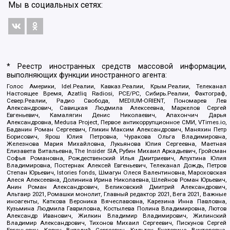
Мы в социальных сетях:
* Реестр иностранных средств массовой информации,
выполняющих функции иностранного агента:
Голос Америки, Idel.Реалии, Кавказ.Реалии, Крым.Реалии, Телеканал
Настоящее Время, Azatliq Radiosi, PCE/PC, Сибирь.Реалии, Фактограф,
Север.Реалии, Радио Свобода, MEDIUM-ORIENT, Пономарев Лев
Александрович, Савицкая Людмила Алексеевна, Маркелов Сергей
Евгеньевич, Камалягин Денис Николаевич, Апахончич Дарья
Александровна, Medusa Project, Первое антикоррупционное СМИ, VTimes.io,
Баданин Роман Сергеевич, Гликин Максим Александрович, Маняхин Петр
Борисович, Ярош Юлия Петровна, Чуракова Ольга Владимировна,
Железнова Мария Михайловна, Лукьянова Юлия Сергеевна, Маетная
Елизавета Витальевна, The Insider SIA, Рубин Михаил Аркадьевич, Гройсман
Софья Романовна, Рождественский Илья Дмитриевич, Апухтина Юлия
Владимировна, Постернак Алексей Евгеньевич, Телеканал Дождь, Петров
Степан Юрьевич, Istories fonds, Шмагун Олеся Валентиновна, Мароховская
Алеся Алексеевна, Долинина Ирина Николаевна, Шлейнов Роман Юрьевич,
Анин Роман Александрович, Великовский Дмитрий Александрович,
Альтаир 2021, Ромашки монолит, Главный редактор 2021, Вега 2021, Важные
иноагенты, Каткова Вероника Вячеславовна, Карезина Инна Павловна,
Кузьмина Людмила Гавриловна, Костылева Полина Владимировна, Лютов
Александр Иванович, Жилкин Владимир Владимирович, Жилинский
Владимир Александрович, Тихонов Михаил Сергеевич, Пискунов Сергей
Евгеньевич, Ковин Виталий Сергеевич, Кильтау Екатерина Викторовна,