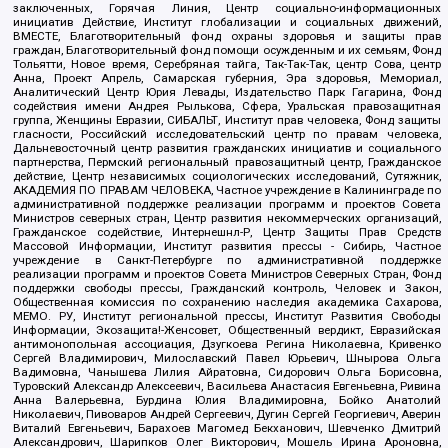
заключенных, Горячая Линия, Центр социально-информационных
инициатив Действие, Институт глобализации и социальных движений,
ВМЕСТЕ, Благотворительный фонд охраны здоровья и защиты прав
граждан, Благотворительный фонд помощи осужденным и их семьям, Фонд
Тольятти, Новое время, Серебряная тайга, Так-Так-Так, центр Сова, центр
Анна, Проект Апрель, Самарская губерния, Эра здоровья, Мемориал,
Аналитический Центр Юрия Левады, Издательство Парк Гагарина, Фонд
содействия имени Андрея Рылькова, Сфера, Уральская правозащитная
группа, Женщины Евразии, СИБАЛЬТ, Институт прав человека, Фонд защиты
гласности, Российский исследовательский центр по правам человека,
Дальневосточный центр развития гражданских инициатив и социального
партнерства, Пермский региональный правозащитный центр, Гражданское
действие, Центр независимых социологических исследований, Сутяжник,
АКАДЕМИЯ ПО ПРАВАМ ЧЕЛОВЕКА, Частное учреждение в Калининграде по
административной поддержке реализации программ и проектов Совета
Министров северных стран, Центр развития некоммерческих организаций,
Гражданское содействие, Интернешнл-Р, Центр Защиты Прав Средств
Массовой Информации, Институт развития прессы - Сибирь, Частное
учреждение в Санкт-Петербурге по административной поддержке
реализации программ и проектов Совета Министров Северных Стран, Фонд
поддержки свободы прессы, Гражданский контроль, Человек и Закон,
Общественная комиссия по сохранению наследия академика Сахарова,
МЕМО. РУ, Институт региональной прессы, Институт Развития Свободы
Информации, Экозащита!-Женсовет, Общественный вердикт, Евразийская
антимонопольная ассоциация, Дзугкоева Регина Николаевна, Кривенко
Сергей Владимирович, Милославский Павел Юрьевич, Шнырова Ольга
Вадимовна, Чанышева Лилия Айратовна, Сидорович Ольга Борисовна,
Туровский Александр Алексеевич, Васильева Анастасия Евгеньевна, Ривина
Анна Валерьевна, Бурдина Юлия Владимировна, Бойко Анатолий
Николаевич, Пивоваров Андрей Сергеевич, Дугин Сергей Георгиевич, Аверин
Виталий Евгеньевич, Барахоев Магомед Бекханович, Шевченко Дмитрий
Александрович, Шарипков Олег Викторович, Мошель Ирина Ароновна,