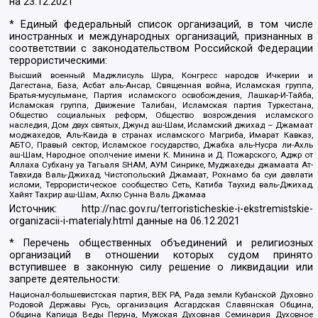
на
23.12.2021
* Единый федеральный список организаций, в том числе
иностранных и международных организаций, признанных в
соответствии с законодательством Российской Федерации
террористическими:
Высший военный Маджлисуль Шура, Конгресс народов Ичкерии и
Дагестана, База, Асбат аль-Ансар, Священная война, Исламская группа,
Братья-мусульмане, Партия исламского освобождения, Лашкар-И-Тайба,
Исламская группа, Движение Талибан, Исламская партия Туркестана,
Общество социальных реформ, Общество возрождения исламского
наследия, Дом двух святых, Джунд аш-Шам, Исламский джихад – Джамаат
моджахедов, Аль-Каида в странах исламского Магриба, Имарат Кавказ,
АБТО, Правый сектор, Исламское государство, Джабха аль-Нусра ли-Ахль
аш-Шам, Народное ополчение имени К. Минина и Д. Пожарского, Аджр от
Аллаха Субхану уа Тагьаля SHAM, АУМ Синрике, Муджахеды джамаата Ат-
Тавхида Валь-Джихад, Чистопольский Джамаат, Рохнамо ба суи давлати
исломи, Террористическое сообщество Сеть, Катиба Таухид валь-Джихад,
Хайят Тахрир аш-Шам, Ахлю Сунна Валь Джамаа
Источник:
http://nac.gov.ru/terroristicheskie-i-ekstremistskie-
organizacii-i-materialy.html
данные на
06.12.2021
* Перечень общественных объединений и религиозных
организаций в отношении которых судом принято
вступившее в законную силу решение о ликвидации или
запрете деятельности:
Национал-большевистская партия, ВЕК РА, Рада земли Кубанской Духовно
Родовой Державы Русь, организация Асгардская Славянская Община,
Община Капища Веды Перуна, Мужская Духовная Семинария Духовное