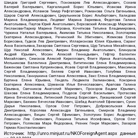
Шведов Григорий Сергеевич, Пономарев Лев Александрович, Созаев
Валерий Валерьевич, Каргалицкий Борис Юльевич, Исакова Ирина
Александровна, Исламов Тимур Рифгатович, Романова Ольга Евгеньевна,
Щаров Сергей Алексадрович, Цирульников Борис Альбертович, Халидова
Марина Владимировна, Людевиг Марина Зариевна, Федотова Галина
Анатольевна, Паутов Юрий Анатольевич, Верховский Александр Маркович,
Пислакова-Паркер Марина Петровна, Кочеткова Татьяна Владимировна,
Чуркина Наталья Валерьевна, Акимова Татьяна Николаевна, Золотарева
Екатерина Александровна, Рачинский Ян Збигневич, Жемкова Елена
Борисовна, Гудков Лев Дмитриевич, Илларионова Юлия Юрьевна, Саранг
Анна Васильевна, Захарова Светлана Сергеевна, Щур Татьяна Михайловна,
Щур Николай Алексеевич, Аверин Владимир Анатольевич, Блинушов
Андрей Юрьевич, Мосин Алексей Геннадьевич, Гефтер Валентин
Михайлович, Симонов Алексей Кириллович, Флиге Ирина Анатольевна,
Мельникова Валентина Дмитриевна, Вититинова Елена Владимировна,
Баженова Светлана Куприяновна, Исаев Сергей Владимирович, Максимов
Сергей Владимирович, Беляев Сергей Иванович, Голубева Елена
Николаевна, Ганнушкина Светлана Алексеевна, Закс Елена Владимировна,
Буртина Елена Юрьевна, Гендель Людмила Залмановна, Кокорина
Екатерина Алексеевна, Шуманов Илья Вячеславович, Арапова Галина
Юрьевна, Свечников Анатолий Мариевич, Прохоров Вадим Юрьевич,
Шахова Елена Владимировна, Подузов Сергей Васильевич, Протасова
Ирина Вячеславовна, Литинский Леонид Борисович, Лукашевский Сергей
Маркович, Бахмин Вячеслав Иванович, Шабад Анатолий Ефимович, Сухих
Дарья Николаевна, Орлов Олег Петрович, Добровольская Анна
Дмитриевна, Королева Александра Евгеньевна, Смирнов Владимир
Александрович, Вицин Сергей Ефимович, Золотухин Борис Андреевич,
Левинсон Лев Семенович, Локшина Татьяна Иосифовна, Орлов Олег
Петрович, Полякова Мара Федоровна, Резник Генри Маркович, Захаров
Герман Константинович
Источник:
http://unro.minjust.ru/NKOForeignAgent.aspx
данные