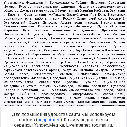
Учреждение, Нурджулар, К Богодержавию, Таблиги Джамаат, Свидетели
Иеговы, Русское национальное единство, Национал-социалистическое
общество, Джамаат мувахидов, Объединенный Вилайат Кабарды, Балкарии
и Карачая, Союз славян, Ат-Такфир Валь-Хиджра, Пит Буль, Национал-
социалистическая рабочая партия России, Славянский союз, Формат-18,
Благородный Орден Дьявола, Армия воли народа, Национальная
Социалистическая Инициатива города Череповца, Духовно-Родовая
Держава Русь, Русское национальное единство, Древнерусской
Инглистической церкви Православных Староверов-Инглингов, Русский
общенациональный союз, Движение против нелегальной иммиграции,
Кровь и Честь, О свободе совести и о религиозных объединениях, Омская
организация общественного политического движения Русское
национальное единство, Северное Братство, Клуб Болельщиков Футбольного
Клуба Динамо, Файзрахманисты, Мусульманская религиозная организация
п. Боровский Тюменского района Тюменской области, Община Коренного
Русского народа Щелковского района, Правый сектор, Украинская
национальная ассамблея – Украинская народная самооборона,
Украинская повстанческая армия, Тризуб им. Степана Бандеры, Братство,
Белый Крест, Misanthropic division, Религиозное объединение
последователей инглиизма, Народная Социальная Инициатива, TulaSkins,
Этнополитическое объединение Русские, Русское национальное
объединение Атака, Мечеть Мирмамеда, Община Коренного Русского
народа г. Астрахани, ВОЛЯ, Меджлис крымскотатарского народа, Рубеж
Севера, ТОЙС, О противодействии экстремистской деятельности,
РЕВТАТПОД, Артподготовка, Штольц, В честь иконы Божией Матери
Державная, Сектор 16, Независимость, Фирма, Молодежная правозащитная
группа МПГ, Курсом Правды и Единения, Каракольская инициативная
группа, Автоград Крю, Союз Славянских Сил Руси, Алля-Аят,
Благотворительный пансионат Ак Умут, Русская республика Русь,
Для повышения удобства сайта мы используем
Арестантское уголовное единство, Башкорт, Нация и свобода, W.H.С., Фалунь
cookies (
подробнее
). К сайту подключены
Дафа, Иртыш Ultras, Русский Патриотический клуб-Новокузнецк/РПК,
сервисы Yandex.Metrika, LiveInternet, top.mail.ru,
Сибирский державный союз, Фонд борьбы с коррупцией, Фонд защиты прав