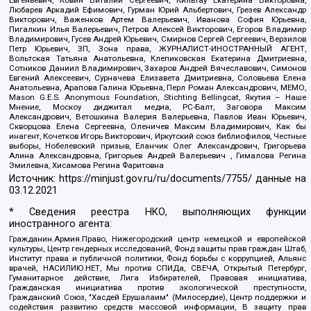
Любарев Аркадий Ефимович, Гурман Юрий Альбертович, Грезев Александр
Викторович, Важенков Артем Валерьевич, Иванова София Юрьевна,
Пигалкин Илья Валерьевич, Петров Алексей Викторович, Егоров Владимир
Владимирович, Гусев Андрей Юрьевич, Смирнов Сергей Сергеевич, Верзилов
Петр Юрьевич, ЗП, Зона права, ЖУРНАЛИСТ-ИНОСТРАННЫЙ АГЕНТ,
Вольтская Татьяна Анатольевна, Клепиковская Екатерина Дмитриевна,
Сотников Даниил Владимирович, Захаров Андрей Вячеславович, Симонов
Евгений Алексеевич, Сурначева Елизавета Дмитриевна, Соловьева Елена
Анатольевна, Арапова Галина Юрьевна, Перл Роман Александрович, МЕМО,
Mason G.E.S. Anonymous Foundation, Stichting Bellingcat, Якутия – Наше
Мнение, Москоу диджитал медиа, РС-Балт, Заговора Максим
Александрович, Ветошкина Валерия Валерьевна, Павлов Иван Юрьевич,
Скворцова Елена Сергеевна, Оленичев Максим Владимирович, Как бы
инагент, Кочетков Игорь Викторович, Иркутский союз библиофилов, Честные
выборы, Нобелевский призыв, Еланчик Олег Александрович, Григорьева
Алина Александровна, Григорьев Андрей Валерьевич , Гималова Регина
Эмилевна, Хисамова Регина Фаритовна
Источник:
https://minjust.gov.ru/ru/documents/7755/
данные на
03.12.2021
* Сведения реестра НКО, выполняющих функции
иностранного агента:
Гражданин.Армия.Право, Нижегородский центр немецкой и европейской
культуры, Центр гендерных исследований, Фонд защиты прав граждан Штаб,
Институт права и публичной политики, Фонд борьбы с коррупцией, Альянс
врачей, НАСИЛИЮ.НЕТ, Мы против СПИДа, СВЕЧА, Открытый Петербург,
Гуманитарное действие, Лига Избирателей, Правовая инициатива,
Гражданская инициатива против экологической преступности,
Гражданский Союз, "Хасдей Ерушалаим" (Милосердие), Центр поддержки и
содействия развитию средств массовой информации, В защиту прав