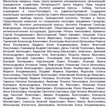
Министров северных стран, Центр развития некоммерческих организаций,
Гражданское содействие, Интернешнл-Р, Центр Защиты Прав Средств
Массовой Информации, Институт развития прессы - Сибирь, Частное
учреждение в Санкт-Петербурге по административной поддержке
реализации программ и проектов Совета Министров Северных Стран, Фонд
поддержки свободы прессы, Гражданский контроль, Человек и Закон,
Общественная комиссия по сохранению наследия академика Сахарова,
МЕМО. РУ, Институт региональной прессы, Институт Развития Свободы
Информации, Экозащита!-Женсовет, Общественный вердикт, Евразийская
антимонопольная ассоциация, Дзугкоева Регина Николаевна, Кривенко
Сергей Владимирович, Милославский Павел Юрьевич, Шнырова Ольга
Вадимовна, Чанышева Лилия Айратовна, Сидорович Ольга Борисовна,
Туровский Александр Алексеевич, Васильева Анастасия Евгеньевна, Ривина
Анна Валерьевна, Бурдина Юлия Владимировна, Бойко Анатолий
Николаевич, Пивоваров Андрей Сергеевич, Дугин Сергей Георгиевич, Аверин
Виталий Евгеньевич, Барахоев Магомед Бекханович, Шевченко Дмитрий
Александрович, Шарипков Олег Викторович, Мошель Ирина Ароновна,
Шведов Григорий Сергеевич, Пономарев Лев Александрович, Созаев
Валерий Валерьевич, Каргалицкий Борис Юльевич, Исакова Ирина
Александровна, Исламов Тимур Рифгатович, Романова Ольга Евгеньевна,
Щаров Сергей Алексадрович, Цирульников Борис Альбертович, Халидова
Марина Владимировна, Людевиг Марина Зариевна, Федотова Галина
Анатольевна, Паутов Юрий Анатольевич, Верховский Александр Маркович,
Пислакова-Паркер Марина Петровна, Кочеткова Татьяна Владимировна,
Чуркина Наталья Валерьевна, Акимова Татьяна Николаевна, Золотарева
Екатерина Александровна, Рачинский Ян Збигневич, Жемкова Елена
Борисовна, Гудков Лев Дмитриевич, Илларионова Юлия Юрьевна, Саранг
Анна Васильевна, Захарова Светлана Сергеевна, Щур Татьяна Михайловна,
Щур Николай Алексеевич, Аверин Владимир Анатольевич, Блинушов
Андрей Юрьевич, Мосин Алексей Геннадьевич, Гефтер Валентин
Михайлович, Симонов Алексей Кириллович, Флиге Ирина Анатольевна,
Мельникова Валентина Дмитриевна, Вититинова Елена Владимировна,