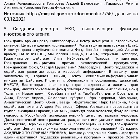
Алина Александровна, Григорьев Андрей Валерьевич , Гималова Регина
Эмилевна, Хисамова Регина Фаритовна
Источник:
https://minjust.gov.ru/ru/documents/7755/
данные на
03.12.2021
* Сведения реестра НКО, выполняющих функции
иностранного агента:
Гражданин.Армия.Право, Нижегородский центр немецкой и европейской
культуры, Центр гендерных исследований, Фонд защиты прав граждан Штаб,
Институт права и публичной политики, Фонд борьбы с коррупцией, Альянс
врачей, НАСИЛИЮ.НЕТ, Мы против СПИДа, СВЕЧА, Открытый Петербург,
Гуманитарное действие, Лига Избирателей, Правовая инициатива,
Гражданская инициатива против экологической преступности,
Гражданский Союз, "Хасдей Ерушалаим" (Милосердие), Центр поддержки и
содействия развитию средств массовой информации, В защиту прав
заключенных, Горячая Линия, Центр социально-информационных
инициатив Действие, Институт глобализации и социальных движений,
ВМЕСТЕ, Благотворительный фонд охраны здоровья и защиты прав
граждан, Благотворительный фонд помощи осужденным и их семьям, Фонд
Тольятти, Новое время, Серебряная тайга, Так-Так-Так, центр Сова, центр
Анна, Проект Апрель, Самарская губерния, Эра здоровья, Мемориал,
Аналитический Центр Юрия Левады, Издательство Парк Гагарина, Фонд
содействия имени Андрея Рылькова, Сфера, Уральская правозащитная
группа, Женщины Евразии, СИБАЛЬТ, Институт прав человека, Фонд защиты
гласности, Российский исследовательский центр по правам человека,
Дальневосточный центр развития гражданских инициатив и социального
партнерства, Пермский региональный правозащитный центр, Гражданское
действие, Центр независимых социологических исследований, Сутяжник,
АКАДЕМИЯ ПО ПРАВАМ ЧЕЛОВЕКА, Частное учреждение в Калининграде по
административной поддержке реализации программ и проектов Совета