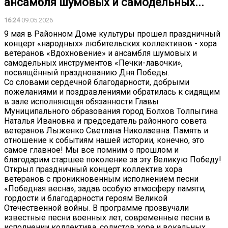
ансамбля шумовых и самодельных...
16:24
09.05.2026
9 мая в Районном Доме культуры прошел праздничный
концерт «народных» любительских коллективов - хора
ветеранов «Вдохновение» и ансамбля шумовых и
самодельных инструментов «Печки-лавочки»,
посвящённый празднованию Дня Победы.
Со словами сердечной благодарности, добрыми
пожеланиями и поздравлениями обратилась к сидящим
в зале исполняющая обязанности Главы
Муниципального образования город Болхов Толпыгина
Наталья Ивановна и председатель районного совета
ветеранов Лыженко Светлана Николаевна. Память и
отношение к событиям нашей истории, конечно, это
самое главное! Мы все помним о прошлом и
благодарим старшее поколение за эту Великую Победу!
Открыл праздничный концерт коллектив хора
ветеранов с проникновенным исполнением песни
«Победная весна», задав особую атмосферу памяти,
гордости и благодарности героям Великой
Отечественной войны. В программе прозвучали
известные песни военных лет, современные песни в
исполнении коллектива, солистов хора и вокальных