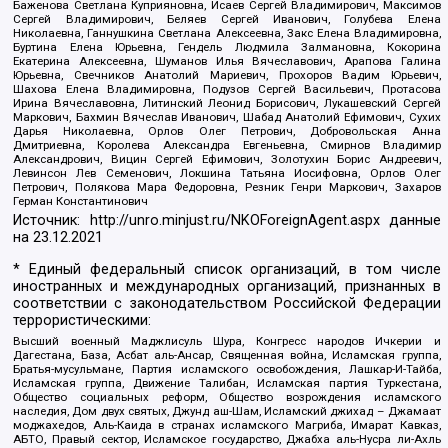
Баженова Светлана Куприяновна, Исаев Сергей Владимирович, Максимов
Сергей Владимирович, Беляев Сергей Иванович, Голубева Елена
Николаевна, Ганнушкина Светлана Алексеевна, Закс Елена Владимировна,
Буртина Елена Юрьевна, Гендель Людмила Залмановна, Кокорина
Екатерина Алексеевна, Шуманов Илья Вячеславович, Арапова Галина
Юрьевна, Свечников Анатолий Мариевич, Прохоров Вадим Юрьевич,
Шахова Елена Владимировна, Подузов Сергей Васильевич, Протасова
Ирина Вячеславовна, Литинский Леонид Борисович, Лукашевский Сергей
Маркович, Бахмин Вячеслав Иванович, Шабад Анатолий Ефимович, Сухих
Дарья Николаевна, Орлов Олег Петрович, Добровольская Анна
Дмитриевна, Королева Александра Евгеньевна, Смирнов Владимир
Александрович, Вицин Сергей Ефимович, Золотухин Борис Андреевич,
Левинсон Лев Семенович, Локшина Татьяна Иосифовна, Орлов Олег
Петрович, Полякова Мара Федоровна, Резник Генри Маркович, Захаров
Герман Константинович
Источник:
http://unro.minjust.ru/NKOForeignAgent.aspx
данные
на
23.12.2021
* Единый федеральный список организаций, в том числе
иностранных и международных организаций, признанных в
соответствии с законодательством Российской Федерации
террористическими:
Высший военный Маджлисуль Шура, Конгресс народов Ичкерии и
Дагестана, База, Асбат аль-Ансар, Священная война, Исламская группа,
Братья-мусульмане, Партия исламского освобождения, Лашкар-И-Тайба,
Исламская группа, Движение Талибан, Исламская партия Туркестана,
Общество социальных реформ, Общество возрождения исламского
наследия, Дом двух святых, Джунд аш-Шам, Исламский джихад – Джамаат
моджахедов, Аль-Каида в странах исламского Магриба, Имарат Кавказ,
АБТО, Правый сектор, Исламское государство, Джабха аль-Нусра ли-Ахль