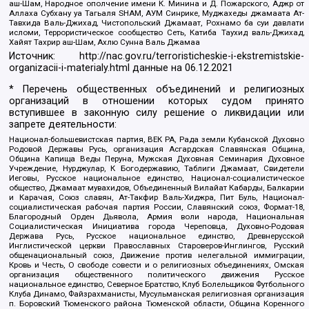
аш-Шам, Народное ополчение имени К. Минина и Д. Пожарского, Аджр от
Аллаха Субхану уа Тагьаля SHAM, АУМ Синрике, Муджахеды джамаата Ат-
Тавхида Валь-Джихад, Чистопольский Джамаат, Рохнамо ба суи давлати
исломи, Террористическое сообщество Сеть, Катиба Таухид валь-Джихад,
Хайят Тахрир аш-Шам, Ахлю Сунна Валь Джамаа
Источник:
http://nac.gov.ru/terroristicheskie-i-ekstremistskie-
organizacii-i-materialy.html
данные на
06.12.2021
* Перечень общественных объединений и религиозных
организаций в отношении которых судом принято
вступившее в законную силу решение о ликвидации или
запрете деятельности:
Национал-большевистская партия, ВЕК РА, Рада земли Кубанской Духовно
Родовой Державы Русь, организация Асгардская Славянская Община,
Община Капища Веды Перуна, Мужская Духовная Семинария Духовное
Учреждение, Нурджулар, К Богодержавию, Таблиги Джамаат, Свидетели
Иеговы, Русское национальное единство, Национал-социалистическое
общество, Джамаат мувахидов, Объединенный Вилайат Кабарды, Балкарии
и Карачая, Союз славян, Ат-Такфир Валь-Хиджра, Пит Буль, Национал-
социалистическая рабочая партия России, Славянский союз, Формат-18,
Благородный Орден Дьявола, Армия воли народа, Национальная
Социалистическая Инициатива города Череповца, Духовно-Родовая
Держава Русь, Русское национальное единство, Древнерусской
Инглистической церкви Православных Староверов-Инглингов, Русский
общенациональный союз, Движение против нелегальной иммиграции,
Кровь и Честь, О свободе совести и о религиозных объединениях, Омская
организация общественного политического движения Русское
национальное единство, Северное Братство, Клуб Болельщиков Футбольного
Клуба Динамо, Файзрахманисты, Мусульманская религиозная организация
п. Боровский Тюменского района Тюменской области, Община Коренного