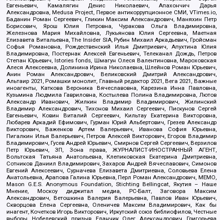
Евгеньевич, Камалягин Денис Николаевич, Апахончич Дарья
Александровна, Medusa Project, Первое антикоррупционное СМИ, VTimes.io,
Баданин Роман Сергеевич, Гликин Максим Александрович, Маняхин Петр
Борисович, Ярош Юлия Петровна, Чуракова Ольга Владимировна,
Железнова Мария Михайловна, Лукьянова Юлия Сергеевна, Маетная
Елизавета Витальевна, The Insider SIA, Рубин Михаил Аркадьевич, Гройсман
Софья Романовна, Рождественский Илья Дмитриевич, Апухтина Юлия
Владимировна, Постернак Алексей Евгеньевич, Телеканал Дождь, Петров
Степан Юрьевич, Istories fonds, Шмагун Олеся Валентиновна, Мароховская
Алеся Алексеевна, Долинина Ирина Николаевна, Шлейнов Роман Юрьевич,
Анин Роман Александрович, Великовский Дмитрий Александрович,
Альтаир 2021, Ромашки монолит, Главный редактор 2021, Вега 2021, Важные
иноагенты, Каткова Вероника Вячеславовна, Карезина Инна Павловна,
Кузьмина Людмила Гавриловна, Костылева Полина Владимировна, Лютов
Александр Иванович, Жилкин Владимир Владимирович, Жилинский
Владимир Александрович, Тихонов Михаил Сергеевич, Пискунов Сергей
Евгеньевич, Ковин Виталий Сергеевич, Кильтау Екатерина Викторовна,
Любарев Аркадий Ефимович, Гурман Юрий Альбертович, Грезев Александр
Викторович, Важенков Артем Валерьевич, Иванова София Юрьевна,
Пигалкин Илья Валерьевич, Петров Алексей Викторович, Егоров Владимир
Владимирович, Гусев Андрей Юрьевич, Смирнов Сергей Сергеевич, Верзилов
Петр Юрьевич, ЗП, Зона права, ЖУРНАЛИСТ-ИНОСТРАННЫЙ АГЕНТ,
Вольтская Татьяна Анатольевна, Клепиковская Екатерина Дмитриевна,
Сотников Даниил Владимирович, Захаров Андрей Вячеславович, Симонов
Евгений Алексеевич, Сурначева Елизавета Дмитриевна, Соловьева Елена
Анатольевна, Арапова Галина Юрьевна, Перл Роман Александрович, МЕМО,
Mason G.E.S. Anonymous Foundation, Stichting Bellingcat, Якутия – Наше
Мнение, Москоу диджитал медиа, РС-Балт, Заговора Максим
Александрович, Ветошкина Валерия Валерьевна, Павлов Иван Юрьевич,
Скворцова Елена Сергеевна, Оленичев Максим Владимирович, Как бы
инагент, Кочетков Игорь Викторович, Иркутский союз библиофилов, Честные
выборы, Нобелевский призыв, Еланчик Олег Александрович, Григорьева