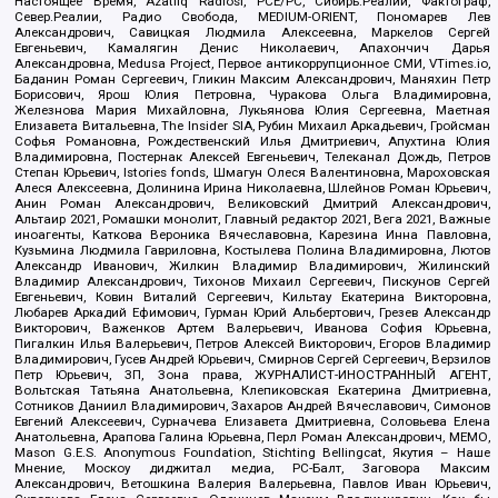
Настоящее Время, Azatliq Radiosi, PCE/PC, Сибирь.Реалии, Фактограф,
Север.Реалии, Радио Свобода, MEDIUM-ORIENT, Пономарев Лев
Александрович, Савицкая Людмила Алексеевна, Маркелов Сергей
Евгеньевич, Камалягин Денис Николаевич, Апахончич Дарья
Александровна, Medusa Project, Первое антикоррупционное СМИ, VTimes.io,
Баданин Роман Сергеевич, Гликин Максим Александрович, Маняхин Петр
Борисович, Ярош Юлия Петровна, Чуракова Ольга Владимировна,
Железнова Мария Михайловна, Лукьянова Юлия Сергеевна, Маетная
Елизавета Витальевна, The Insider SIA, Рубин Михаил Аркадьевич, Гройсман
Софья Романовна, Рождественский Илья Дмитриевич, Апухтина Юлия
Владимировна, Постернак Алексей Евгеньевич, Телеканал Дождь, Петров
Степан Юрьевич, Istories fonds, Шмагун Олеся Валентиновна, Мароховская
Алеся Алексеевна, Долинина Ирина Николаевна, Шлейнов Роман Юрьевич,
Анин Роман Александрович, Великовский Дмитрий Александрович,
Альтаир 2021, Ромашки монолит, Главный редактор 2021, Вега 2021, Важные
иноагенты, Каткова Вероника Вячеславовна, Карезина Инна Павловна,
Кузьмина Людмила Гавриловна, Костылева Полина Владимировна, Лютов
Александр Иванович, Жилкин Владимир Владимирович, Жилинский
Владимир Александрович, Тихонов Михаил Сергеевич, Пискунов Сергей
Евгеньевич, Ковин Виталий Сергеевич, Кильтау Екатерина Викторовна,
Любарев Аркадий Ефимович, Гурман Юрий Альбертович, Грезев Александр
Викторович, Важенков Артем Валерьевич, Иванова София Юрьевна,
Пигалкин Илья Валерьевич, Петров Алексей Викторович, Егоров Владимир
Владимирович, Гусев Андрей Юрьевич, Смирнов Сергей Сергеевич, Верзилов
Петр Юрьевич, ЗП, Зона права, ЖУРНАЛИСТ-ИНОСТРАННЫЙ АГЕНТ,
Вольтская Татьяна Анатольевна, Клепиковская Екатерина Дмитриевна,
Сотников Даниил Владимирович, Захаров Андрей Вячеславович, Симонов
Евгений Алексеевич, Сурначева Елизавета Дмитриевна, Соловьева Елена
Анатольевна, Арапова Галина Юрьевна, Перл Роман Александрович, МЕМО,
Mason G.E.S. Anonymous Foundation, Stichting Bellingcat, Якутия – Наше
Мнение, Москоу диджитал медиа, РС-Балт, Заговора Максим
Александрович, Ветошкина Валерия Валерьевна, Павлов Иван Юрьевич,