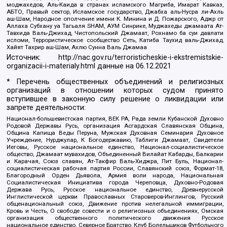
моджахедов, Аль-Каида в странах исламского Магриба, Имарат Кавказ,
АБТО, Правый сектор, Исламское государство, Джабха аль-Нусра ли-Ахль
аш-Шам, Народное ополчение имени К. Минина и Д. Пожарского, Аджр от
Аллаха Субхану уа Тагьаля SHAM, АУМ Синрике, Муджахеды джамаата Ат-
Тавхида Валь-Джихад, Чистопольский Джамаат, Рохнамо ба суи давлати
исломи, Террористическое сообщество Сеть, Катиба Таухид валь-Джихад,
Хайят Тахрир аш-Шам, Ахлю Сунна Валь Джамаа
Источник:
http://nac.gov.ru/terroristicheskie-i-ekstremistskie-
organizacii-i-materialy.html
данные на
06.12.2021
* Перечень общественных объединений и религиозных
организаций в отношении которых судом принято
вступившее в законную силу решение о ликвидации или
запрете деятельности:
Национал-большевистская партия, ВЕК РА, Рада земли Кубанской Духовно
Родовой Державы Русь, организация Асгардская Славянская Община,
Община Капища Веды Перуна, Мужская Духовная Семинария Духовное
Учреждение, Нурджулар, К Богодержавию, Таблиги Джамаат, Свидетели
Иеговы, Русское национальное единство, Национал-социалистическое
общество, Джамаат мувахидов, Объединенный Вилайат Кабарды, Балкарии
и Карачая, Союз славян, Ат-Такфир Валь-Хиджра, Пит Буль, Национал-
социалистическая рабочая партия России, Славянский союз, Формат-18,
Благородный Орден Дьявола, Армия воли народа, Национальная
Социалистическая Инициатива города Череповца, Духовно-Родовая
Держава Русь, Русское национальное единство, Древнерусской
Инглистической церкви Православных Староверов-Инглингов, Русский
общенациональный союз, Движение против нелегальной иммиграции,
Кровь и Честь, О свободе совести и о религиозных объединениях, Омская
организация общественного политического движения Русское
национальное единство, Северное Братство, Клуб Болельщиков Футбольного