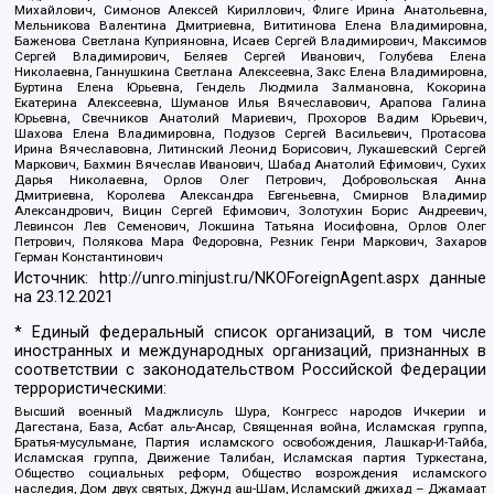
Михайлович, Симонов Алексей Кириллович, Флиге Ирина Анатольевна,
Мельникова Валентина Дмитриевна, Вититинова Елена Владимировна,
Баженова Светлана Куприяновна, Исаев Сергей Владимирович, Максимов
Сергей Владимирович, Беляев Сергей Иванович, Голубева Елена
Николаевна, Ганнушкина Светлана Алексеевна, Закс Елена Владимировна,
Буртина Елена Юрьевна, Гендель Людмила Залмановна, Кокорина
Екатерина Алексеевна, Шуманов Илья Вячеславович, Арапова Галина
Юрьевна, Свечников Анатолий Мариевич, Прохоров Вадим Юрьевич,
Шахова Елена Владимировна, Подузов Сергей Васильевич, Протасова
Ирина Вячеславовна, Литинский Леонид Борисович, Лукашевский Сергей
Маркович, Бахмин Вячеслав Иванович, Шабад Анатолий Ефимович, Сухих
Дарья Николаевна, Орлов Олег Петрович, Добровольская Анна
Дмитриевна, Королева Александра Евгеньевна, Смирнов Владимир
Александрович, Вицин Сергей Ефимович, Золотухин Борис Андреевич,
Левинсон Лев Семенович, Локшина Татьяна Иосифовна, Орлов Олег
Петрович, Полякова Мара Федоровна, Резник Генри Маркович, Захаров
Герман Константинович
Источник:
http://unro.minjust.ru/NKOForeignAgent.aspx
данные
на
23.12.2021
* Единый федеральный список организаций, в том числе
иностранных и международных организаций, признанных в
соответствии с законодательством Российской Федерации
террористическими:
Высший военный Маджлисуль Шура, Конгресс народов Ичкерии и
Дагестана, База, Асбат аль-Ансар, Священная война, Исламская группа,
Братья-мусульмане, Партия исламского освобождения, Лашкар-И-Тайба,
Исламская группа, Движение Талибан, Исламская партия Туркестана,
Общество социальных реформ, Общество возрождения исламского
наследия, Дом двух святых, Джунд аш-Шам, Исламский джихад – Джамаат