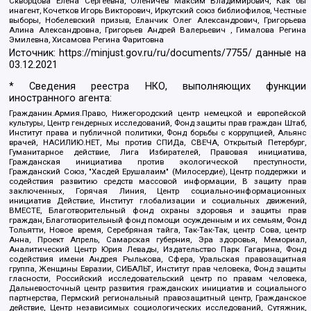
Скворцова Елена Сергеевна, Оленичев Максим Владимирович, Как бы
инагент, Кочетков Игорь Викторович, Иркутский союз библиофилов, Честные
выборы, Нобелевский призыв, Еланчик Олег Александрович, Григорьева
Алина Александровна, Григорьев Андрей Валерьевич , Гималова Регина
Эмилевна, Хисамова Регина Фаритовна
Источник:
https://minjust.gov.ru/ru/documents/7755/
данные на
03.12.2021
* Сведения реестра НКО, выполняющих функции
иностранного агента:
Гражданин.Армия.Право, Нижегородский центр немецкой и европейской
культуры, Центр гендерных исследований, Фонд защиты прав граждан Штаб,
Институт права и публичной политики, Фонд борьбы с коррупцией, Альянс
врачей, НАСИЛИЮ.НЕТ, Мы против СПИДа, СВЕЧА, Открытый Петербург,
Гуманитарное действие, Лига Избирателей, Правовая инициатива,
Гражданская инициатива против экологической преступности,
Гражданский Союз, "Хасдей Ерушалаим" (Милосердие), Центр поддержки и
содействия развитию средств массовой информации, В защиту прав
заключенных, Горячая Линия, Центр социально-информационных
инициатив Действие, Институт глобализации и социальных движений,
ВМЕСТЕ, Благотворительный фонд охраны здоровья и защиты прав
граждан, Благотворительный фонд помощи осужденным и их семьям, Фонд
Тольятти, Новое время, Серебряная тайга, Так-Так-Так, центр Сова, центр
Анна, Проект Апрель, Самарская губерния, Эра здоровья, Мемориал,
Аналитический Центр Юрия Левады, Издательство Парк Гагарина, Фонд
содействия имени Андрея Рылькова, Сфера, Уральская правозащитная
группа, Женщины Евразии, СИБАЛЬТ, Институт прав человека, Фонд защиты
гласности, Российский исследовательский центр по правам человека,
Дальневосточный центр развития гражданских инициатив и социального
партнерства, Пермский региональный правозащитный центр, Гражданское
действие, Центр независимых социологических исследований, Сутяжник,