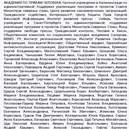
АКАДЕМИЯ ПО ПРАВАМ ЧЕЛОВЕКА, Частное учреждение в Калининграде по
административной поддержке реализации программ и проектов Совета
Министров северных стран, Центр развития некоммерческих организаций,
Гражданское содействие, Интернешнл-Р, Центр Защиты Прав Средств
Массовой Информации, Институт развития прессы - Сибирь, Частное
учреждение в Санкт-Петербурге по административной поддержке
реализации программ и проектов Совета Министров Северных Стран, Фонд
поддержки свободы прессы, Гражданский контроль, Человек и Закон,
Общественная комиссия по сохранению наследия академика Сахарова,
МЕМО. РУ, Институт региональной прессы, Институт Развития Свободы
Информации, Экозащита!-Женсовет, Общественный вердикт, Евразийская
антимонопольная ассоциация, Дзугкоева Регина Николаевна, Кривенко
Сергей Владимирович, Милославский Павел Юрьевич, Шнырова Ольга
Вадимовна, Чанышева Лилия Айратовна, Сидорович Ольга Борисовна,
Туровский Александр Алексеевич, Васильева Анастасия Евгеньевна, Ривина
Анна Валерьевна, Бурдина Юлия Владимировна, Бойко Анатолий
Николаевич, Пивоваров Андрей Сергеевич, Дугин Сергей Георгиевич, Аверин
Виталий Евгеньевич, Барахоев Магомед Бекханович, Шевченко Дмитрий
Александрович, Шарипков Олег Викторович, Мошель Ирина Ароновна,
Шведов Григорий Сергеевич, Пономарев Лев Александрович, Созаев
Валерий Валерьевич, Каргалицкий Борис Юльевич, Исакова Ирина
Александровна, Исламов Тимур Рифгатович, Романова Ольга Евгеньевна,
Щаров Сергей Алексадрович, Цирульников Борис Альбертович, Халидова
Марина Владимировна, Людевиг Марина Зариевна, Федотова Галина
Анатольевна, Паутов Юрий Анатольевич, Верховский Александр Маркович,
Пислакова-Паркер Марина Петровна, Кочеткова Татьяна Владимировна,
Чуркина Наталья Валерьевна, Акимова Татьяна Николаевна, Золотарева
Екатерина Александровна, Рачинский Ян Збигневич, Жемкова Елена
Борисовна, Гудков Лев Дмитриевич, Илларионова Юлия Юрьевна, Саранг
Анна Васильевна, Захарова Светлана Сергеевна, Щур Татьяна Михайловна,
Щур Николай Алексеевич, Аверин Владимир Анатольевич, Блинушов
Андрей Юрьевич, Мосин Алексей Геннадьевич, Гефтер Валентин