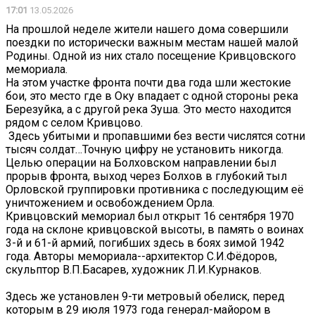
17:01
13.05.2026
На прошлой неделе жители нашего дома совершили
поездки по исторически важным местам нашей малой
Родины. Одной из них стало посещение Кривцовского
мемориала.
На этом участке фронта почти два года шли жестокие
бои, это место где в Оку впадает с одной стороны река
Березуйка, а с другой река Зуша. Это место находится
рядом с селом Кривцово.
️ Здесь убитыми и пропавшими без вести числятся сотни
тысяч солдат…Точную цифру не установить никогда.
Целью операции на Болховском направлении был
прорыв фронта, выход через Болхов в глубокий тыл
Орловской группировки противника с последующим её
уничтожением и освобождением Орла.
️Кривцовский мемориал был открыт 16 сентября 1970
года на склоне кривцовской высоты, в память о воинах
3-й и 61-й армий, погибших здесь в боях зимой 1942
года. Авторы мемориала--архитектор С.И.Фёдоров,
скульптор В.П.Басарев, художник Л.И.Курнаков.
Здесь же установлен 9-ти метровый обелиск, перед
которым в 29 июля 1973 года генерал-майором в