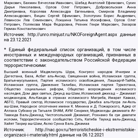
Маркович, Бахмин Вячеслав Иванович, Шабад Анатолий Ефимович, Сухих
Дарья Николаевна, Орлов Олег Петрович, Добровольская Анна
Дмитриевна, Королева Александра Евгеньевна, Смирнов Владимир
Александрович, Вицин Сергей Ефимович, Золотухин Борис Андреевич,
Левинсон Лев Семенович, Локшина Татьяна Иосифовна, Орлов Олег
Петрович, Полякова Мара Федоровна, Резник Генри Маркович, Захаров
Герман Константинович
Источник:
http://unro.minjust.ru/NKOForeignAgent.aspx
данные
на
23.12.2021
* Единый федеральный список организаций, в том числе
иностранных и международных организаций, признанных в
соответствии с законодательством Российской Федерации
террористическими:
Высший военный Маджлисуль Шура, Конгресс народов Ичкерии и
Дагестана, База, Асбат аль-Ансар, Священная война, Исламская группа,
Братья-мусульмане, Партия исламского освобождения, Лашкар-И-Тайба,
Исламская группа, Движение Талибан, Исламская партия Туркестана,
Общество социальных реформ, Общество возрождения исламского
наследия, Дом двух святых, Джунд аш-Шам, Исламский джихад – Джамаат
моджахедов, Аль-Каида в странах исламского Магриба, Имарат Кавказ,
АБТО, Правый сектор, Исламское государство, Джабха аль-Нусра ли-Ахль
аш-Шам, Народное ополчение имени К. Минина и Д. Пожарского, Аджр от
Аллаха Субхану уа Тагьаля SHAM, АУМ Синрике, Муджахеды джамаата Ат-
Тавхида Валь-Джихад, Чистопольский Джамаат, Рохнамо ба суи давлати
исломи, Террористическое сообщество Сеть, Катиба Таухид валь-Джихад,
Хайят Тахрир аш-Шам, Ахлю Сунна Валь Джамаа
Источник:
http://nac.gov.ru/terroristicheskie-i-ekstremistskie-
organizacii-i-materialy.html
данные на
06.12.2021