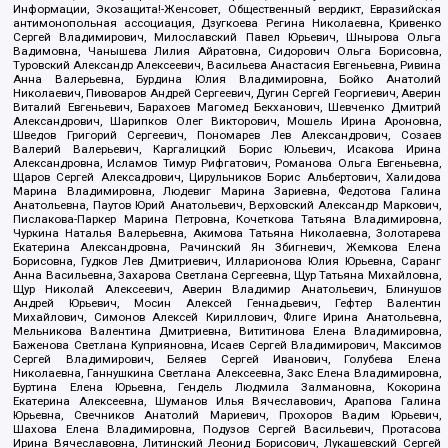
Информации, Экозащита!-Женсовет, Общественный вердикт, Евразийская
антимонопольная ассоциация, Дзугкоева Регина Николаевна, Кривенко
Сергей Владимирович, Милославский Павел Юрьевич, Шнырова Ольга
Вадимовна, Чанышева Лилия Айратовна, Сидорович Ольга Борисовна,
Туровский Александр Алексеевич, Васильева Анастасия Евгеньевна, Ривина
Анна Валерьевна, Бурдина Юлия Владимировна, Бойко Анатолий
Николаевич, Пивоваров Андрей Сергеевич, Дугин Сергей Георгиевич, Аверин
Виталий Евгеньевич, Барахоев Магомед Бекханович, Шевченко Дмитрий
Александрович, Шарипков Олег Викторович, Мошель Ирина Ароновна,
Шведов Григорий Сергеевич, Пономарев Лев Александрович, Созаев
Валерий Валерьевич, Каргалицкий Борис Юльевич, Исакова Ирина
Александровна, Исламов Тимур Рифгатович, Романова Ольга Евгеньевна,
Щаров Сергей Алексадрович, Цирульников Борис Альбертович, Халидова
Марина Владимировна, Людевиг Марина Зариевна, Федотова Галина
Анатольевна, Паутов Юрий Анатольевич, Верховский Александр Маркович,
Пислакова-Паркер Марина Петровна, Кочеткова Татьяна Владимировна,
Чуркина Наталья Валерьевна, Акимова Татьяна Николаевна, Золотарева
Екатерина Александровна, Рачинский Ян Збигневич, Жемкова Елена
Борисовна, Гудков Лев Дмитриевич, Илларионова Юлия Юрьевна, Саранг
Анна Васильевна, Захарова Светлана Сергеевна, Щур Татьяна Михайловна,
Щур Николай Алексеевич, Аверин Владимир Анатольевич, Блинушов
Андрей Юрьевич, Мосин Алексей Геннадьевич, Гефтер Валентин
Михайлович, Симонов Алексей Кириллович, Флиге Ирина Анатольевна,
Мельникова Валентина Дмитриевна, Вититинова Елена Владимировна,
Баженова Светлана Куприяновна, Исаев Сергей Владимирович, Максимов
Сергей Владимирович, Беляев Сергей Иванович, Голубева Елена
Николаевна, Ганнушкина Светлана Алексеевна, Закс Елена Владимировна,
Буртина Елена Юрьевна, Гендель Людмила Залмановна, Кокорина
Екатерина Алексеевна, Шуманов Илья Вячеславович, Арапова Галина
Юрьевна, Свечников Анатолий Мариевич, Прохоров Вадим Юрьевич,
Шахова Елена Владимировна, Подузов Сергей Васильевич, Протасова
Ирина Вячеславовна, Литинский Леонид Борисович, Лукашевский Сергей