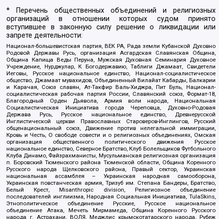
* Перечень общественных объединений и религиозных
организаций в отношении которых судом принято
вступившее в законную силу решение о ликвидации или
запрете деятельности:
Национал-большевистская партия, ВЕК РА, Рада земли Кубанской Духовно
Родовой Державы Русь, организация Асгардская Славянская Община,
Община Капища Веды Перуна, Мужская Духовная Семинария Духовное
Учреждение, Нурджулар, К Богодержавию, Таблиги Джамаат, Свидетели
Иеговы, Русское национальное единство, Национал-социалистическое
общество, Джамаат мувахидов, Объединенный Вилайат Кабарды, Балкарии
и Карачая, Союз славян, Ат-Такфир Валь-Хиджра, Пит Буль, Национал-
социалистическая рабочая партия России, Славянский союз, Формат-18,
Благородный Орден Дьявола, Армия воли народа, Национальная
Социалистическая Инициатива города Череповца, Духовно-Родовая
Держава Русь, Русское национальное единство, Древнерусской
Инглистической церкви Православных Староверов-Инглингов, Русский
общенациональный союз, Движение против нелегальной иммиграции,
Кровь и Честь, О свободе совести и о религиозных объединениях, Омская
организация общественного политического движения Русское
национальное единство, Северное Братство, Клуб Болельщиков Футбольного
Клуба Динамо, Файзрахманисты, Мусульманская религиозная организация
п. Боровский Тюменского района Тюменской области, Община Коренного
Русского народа Щелковского района, Правый сектор, Украинская
национальная ассамблея – Украинская народная самооборона,
Украинская повстанческая армия, Тризуб им. Степана Бандеры, Братство,
Белый Крест, Misanthropic division, Религиозное объединение
последователей инглиизма, Народная Социальная Инициатива, TulaSkins,
Этнополитическое объединение Русские, Русское национальное
объединение Атака, Мечеть Мирмамеда, Община Коренного Русского
народа г. Астрахани, ВОЛЯ, Меджлис крымскотатарского народа, Рубеж