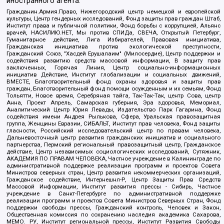
иностранного агента:
Гражданин.Армия.Право, Нижегородский центр немецкой и европейской
культуры, Центр гендерных исследований, Фонд защиты прав граждан Штаб,
Институт права и публичной политики, Фонд борьбы с коррупцией, Альянс
врачей, НАСИЛИЮ.НЕТ, Мы против СПИДа, СВЕЧА, Открытый Петербург,
Гуманитарное действие, Лига Избирателей, Правовая инициатива,
Гражданская инициатива против экологической преступности,
Гражданский Союз, "Хасдей Ерушалаим" (Милосердие), Центр поддержки и
содействия развитию средств массовой информации, В защиту прав
заключенных, Горячая Линия, Центр социально-информационных
инициатив Действие, Институт глобализации и социальных движений,
ВМЕСТЕ, Благотворительный фонд охраны здоровья и защиты прав
граждан, Благотворительный фонд помощи осужденным и их семьям, Фонд
Тольятти, Новое время, Серебряная тайга, Так-Так-Так, центр Сова, центр
Анна, Проект Апрель, Самарская губерния, Эра здоровья, Мемориал,
Аналитический Центр Юрия Левады, Издательство Парк Гагарина, Фонд
содействия имени Андрея Рылькова, Сфера, Уральская правозащитная
группа, Женщины Евразии, СИБАЛЬТ, Институт прав человека, Фонд защиты
гласности, Российский исследовательский центр по правам человека,
Дальневосточный центр развития гражданских инициатив и социального
партнерства, Пермский региональный правозащитный центр, Гражданское
действие, Центр независимых социологических исследований, Сутяжник,
АКАДЕМИЯ ПО ПРАВАМ ЧЕЛОВЕКА, Частное учреждение в Калининграде по
административной поддержке реализации программ и проектов Совета
Министров северных стран, Центр развития некоммерческих организаций,
Гражданское содействие, Интернешнл-Р, Центр Защиты Прав Средств
Массовой Информации, Институт развития прессы - Сибирь, Частное
учреждение в Санкт-Петербурге по административной поддержке
реализации программ и проектов Совета Министров Северных Стран, Фонд
поддержки свободы прессы, Гражданский контроль, Человек и Закон,
Общественная комиссия по сохранению наследия академика Сахарова,
МЕМО. РУ, Институт региональной прессы, Институт Развития Свободы