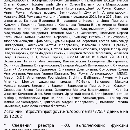
Владимировна, Постернак Алексей Евгеньевич, Телеканал Дождь, Петров
Степан Юрьевич, Istories fonds, Шмагун Олеся Валентиновна, Мароховская
Алеся Алексеевна, Долинина Ирина Николаевна, Шлейнов Роман Юрьевич,
Анин Роман Александрович, Великовский Дмитрий Александрович,
Альтаир 2021, Ромашки монолит, Главный редактор 2021, Вега 2021, Важные
иноагенты, Каткова Вероника Вячеславовна, Карезина Инна Павловна,
Кузьмина Людмила Гавриловна, Костылева Полина Владимировна, Лютов
Александр Иванович, Жилкин Владимир Владимирович, Жилинский
Владимир Александрович, Тихонов Михаил Сергеевич, Пискунов Сергей
Евгеньевич, Ковин Виталий Сергеевич, Кильтау Екатерина Викторовна,
Любарев Аркадий Ефимович, Гурман Юрий Альбертович, Грезев Александр
Викторович, Важенков Артем Валерьевич, Иванова София Юрьевна,
Пигалкин Илья Валерьевич, Петров Алексей Викторович, Егоров Владимир
Владимирович, Гусев Андрей Юрьевич, Смирнов Сергей Сергеевич, Верзилов
Петр Юрьевич, ЗП, Зона права, ЖУРНАЛИСТ-ИНОСТРАННЫЙ АГЕНТ,
Вольтская Татьяна Анатольевна, Клепиковская Екатерина Дмитриевна,
Сотников Даниил Владимирович, Захаров Андрей Вячеславович, Симонов
Евгений Алексеевич, Сурначева Елизавета Дмитриевна, Соловьева Елена
Анатольевна, Арапова Галина Юрьевна, Перл Роман Александрович, МЕМО,
Mason G.E.S. Anonymous Foundation, Stichting Bellingcat, Якутия – Наше
Мнение, Москоу диджитал медиа, РС-Балт, Заговора Максим
Александрович, Ветошкина Валерия Валерьевна, Павлов Иван Юрьевич,
Скворцова Елена Сергеевна, Оленичев Максим Владимирович, Как бы
инагент, Кочетков Игорь Викторович, Иркутский союз библиофилов, Честные
выборы, Нобелевский призыв, Еланчик Олег Александрович, Григорьева
Алина Александровна, Григорьев Андрей Валерьевич , Гималова Регина
Эмилевна, Хисамова Регина Фаритовна
Источник:
https://minjust.gov.ru/ru/documents/7755/
данные на
03.12.2021
* Сведения реестра НКО, выполняющих функции