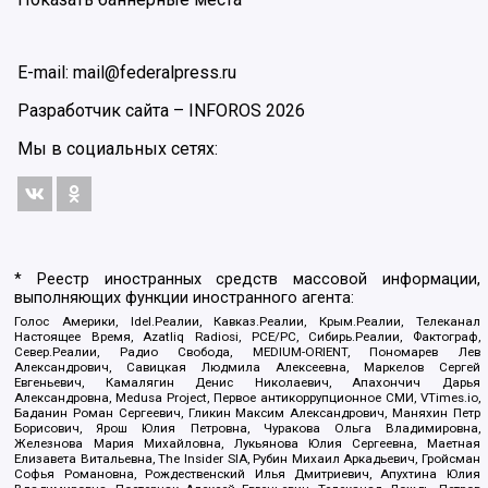
E-mail: mail@federalpress.ru
Разработчик сайта –
INFOROS
2026
Мы в социальных сетях:
* Реестр иностранных средств массовой информации,
выполняющих функции иностранного агента:
Голос Америки, Idel.Реалии, Кавказ.Реалии, Крым.Реалии, Телеканал
Настоящее Время, Azatliq Radiosi, PCE/PC, Сибирь.Реалии, Фактограф,
Север.Реалии, Радио Свобода, MEDIUM-ORIENT, Пономарев Лев
Александрович, Савицкая Людмила Алексеевна, Маркелов Сергей
Евгеньевич, Камалягин Денис Николаевич, Апахончич Дарья
Александровна, Medusa Project, Первое антикоррупционное СМИ, VTimes.io,
Баданин Роман Сергеевич, Гликин Максим Александрович, Маняхин Петр
Борисович, Ярош Юлия Петровна, Чуракова Ольга Владимировна,
Железнова Мария Михайловна, Лукьянова Юлия Сергеевна, Маетная
Елизавета Витальевна, The Insider SIA, Рубин Михаил Аркадьевич, Гройсман
Софья Романовна, Рождественский Илья Дмитриевич, Апухтина Юлия