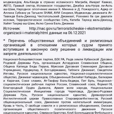
моджахедов, Аль-Каида в странах исламского Магриба, Имарат Кавказ,
АБТО, Правый сектор, Исламское государство, Джабха аль-Нусра ли-Ахль
аш-Шам, Народное ополчение имени К. Минина и Д. Пожарского, Аджр от
Аллаха Субхану уа Тагьаля SHAM, АУМ Синрике, Муджахеды джамаата Ат-
Тавхида Валь-Джихад, Чистопольский Джамаат, Рохнамо ба суи давлати
исломи, Террористическое сообщество Сеть, Катиба Таухид валь-Джихад,
Хайят Тахрир аш-Шам, Ахлю Сунна Валь Джамаа
Источник:
http://nac.gov.ru/terroristicheskie-i-ekstremistskie-
organizacii-i-materialy.html
данные на
06.12.2021
* Перечень общественных объединений и религиозных
организаций в отношении которых судом принято
вступившее в законную силу решение о ликвидации или
запрете деятельности:
Национал-большевистская партия, ВЕК РА, Рада земли Кубанской Духовно
Родовой Державы Русь, организация Асгардская Славянская Община,
Община Капища Веды Перуна, Мужская Духовная Семинария Духовное
Учреждение, Нурджулар, К Богодержавию, Таблиги Джамаат, Свидетели
Иеговы, Русское национальное единство, Национал-социалистическое
общество, Джамаат мувахидов, Объединенный Вилайат Кабарды, Балкарии
и Карачая, Союз славян, Ат-Такфир Валь-Хиджра, Пит Буль, Национал-
социалистическая рабочая партия России, Славянский союз, Формат-18,
Благородный Орден Дьявола, Армия воли народа, Национальная
Социалистическая Инициатива города Череповца, Духовно-Родовая
Держава Русь, Русское национальное единство, Древнерусской
Инглистической церкви Православных Староверов-Инглингов, Русский
общенациональный союз, Движение против нелегальной иммиграции,
Кровь и Честь, О свободе совести и о религиозных объединениях, Омская
организация общественного политического движения Русское
национальное единство, Северное Братство, Клуб Болельщиков Футбольного