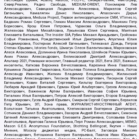
Север.Реалии, Радио Свобода, MEDIUM-ORIENT, Пономарев Лев
Александрович, Савицкая Людмила Алексеевна, Маркелов Сергей
Евгеньевич, Камалягин Денис Николаевич, Апахончич Дарья
Александровна, Medusa Project, Первое антикоррупционное СМИ, VTimes.io,
Баданин Роман Сергеевич, Гликин Максим Александрович, Маняхин Петр
Борисович, Ярош Юлия Петровна, Чуракова Ольга Владимировна,
Железнова Мария Михайловна, Лукьянова Юлия Сергеевна, Маетная
Елизавета Витальевна, The Insider SIA, Рубин Михаил Аркадьевич, Гройсман
Софья Романовна, Рождественский Илья Дмитриевич, Апухтина Юлия
Владимировна, Постернак Алексей Евгеньевич, Телеканал Дождь, Петров
Степан Юрьевич, Istories fonds, Шмагун Олеся Валентиновна, Мароховская
Алеся Алексеевна, Долинина Ирина Николаевна, Шлейнов Роман Юрьевич,
Анин Роман Александрович, Великовский Дмитрий Александрович,
Альтаир 2021, Ромашки монолит, Главный редактор 2021, Вега 2021, Важные
иноагенты, Каткова Вероника Вячеславовна, Карезина Инна Павловна,
Кузьмина Людмила Гавриловна, Костылева Полина Владимировна, Лютов
Александр Иванович, Жилкин Владимир Владимирович, Жилинский
Владимир Александрович, Тихонов Михаил Сергеевич, Пискунов Сергей
Евгеньевич, Ковин Виталий Сергеевич, Кильтау Екатерина Викторовна,
Любарев Аркадий Ефимович, Гурман Юрий Альбертович, Грезев Александр
Викторович, Важенков Артем Валерьевич, Иванова София Юрьевна,
Пигалкин Илья Валерьевич, Петров Алексей Викторович, Егоров Владимир
Владимирович, Гусев Андрей Юрьевич, Смирнов Сергей Сергеевич, Верзилов
Петр Юрьевич, ЗП, Зона права, ЖУРНАЛИСТ-ИНОСТРАННЫЙ АГЕНТ,
Вольтская Татьяна Анатольевна, Клепиковская Екатерина Дмитриевна,
Сотников Даниил Владимирович, Захаров Андрей Вячеславович, Симонов
Евгений Алексеевич, Сурначева Елизавета Дмитриевна, Соловьева Елена
Анатольевна, Арапова Галина Юрьевна, Перл Роман Александрович, МЕМО,
Mason G.E.S. Anonymous Foundation, Stichting Bellingcat, Якутия – Наше
Мнение, Москоу диджитал медиа, РС-Балт, Заговора Максим
Александрович, Ветошкина Валерия Валерьевна, Павлов Иван Юрьевич,
Скворцова Елена Сергеевна, Оленичев Максим Владимирович, Как бы