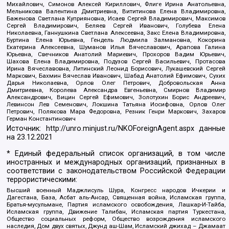
Михайлович, Симонов Алексей Кириллович, Флиге Ирина Анатольевна,
Мельникова Валентина Дмитриевна, Вититинова Елена Владимировна,
Баженова Светлана Куприяновна, Исаев Сергей Владимирович, Максимов
Сергей Владимирович, Беляев Сергей Иванович, Голубева Елена
Николаевна, Ганнушкина Светлана Алексеевна, Закс Елена Владимировна,
Буртина Елена Юрьевна, Гендель Людмила Залмановна, Кокорина
Екатерина Алексеевна, Шуманов Илья Вячеславович, Арапова Галина
Юрьевна, Свечников Анатолий Мариевич, Прохоров Вадим Юрьевич,
Шахова Елена Владимировна, Подузов Сергей Васильевич, Протасова
Ирина Вячеславовна, Литинский Леонид Борисович, Лукашевский Сергей
Маркович, Бахмин Вячеслав Иванович, Шабад Анатолий Ефимович, Сухих
Дарья Николаевна, Орлов Олег Петрович, Добровольская Анна
Дмитриевна, Королева Александра Евгеньевна, Смирнов Владимир
Александрович, Вицин Сергей Ефимович, Золотухин Борис Андреевич,
Левинсон Лев Семенович, Локшина Татьяна Иосифовна, Орлов Олег
Петрович, Полякова Мара Федоровна, Резник Генри Маркович, Захаров
Герман Константинович
Источник:
http://unro.minjust.ru/NKOForeignAgent.aspx
данные
на
23.12.2021
* Единый федеральный список организаций, в том числе
иностранных и международных организаций, признанных в
соответствии с законодательством Российской Федерации
террористическими:
Высший военный Маджлисуль Шура, Конгресс народов Ичкерии и
Дагестана, База, Асбат аль-Ансар, Священная война, Исламская группа,
Братья-мусульмане, Партия исламского освобождения, Лашкар-И-Тайба,
Исламская группа, Движение Талибан, Исламская партия Туркестана,
Общество социальных реформ, Общество возрождения исламского
наследия, Дом двух святых, Джунд аш-Шам, Исламский джихад – Джамаат