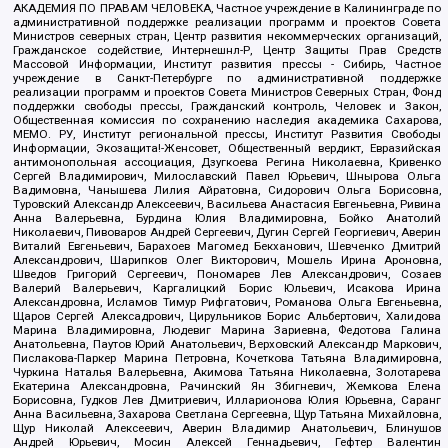
АКАДЕМИЯ ПО ПРАВАМ ЧЕЛОВЕКА, Частное учреждение в Калининграде по
административной поддержке реализации программ и проектов Совета
Министров северных стран, Центр развития некоммерческих организаций,
Гражданское содействие, Интернешнл-Р, Центр Защиты Прав Средств
Массовой Информации, Институт развития прессы - Сибирь, Частное
учреждение в Санкт-Петербурге по административной поддержке
реализации программ и проектов Совета Министров Северных Стран, Фонд
поддержки свободы прессы, Гражданский контроль, Человек и Закон,
Общественная комиссия по сохранению наследия академика Сахарова,
МЕМО. РУ, Институт региональной прессы, Институт Развития Свободы
Информации, Экозащита!-Женсовет, Общественный вердикт, Евразийская
антимонопольная ассоциация, Дзугкоева Регина Николаевна, Кривенко
Сергей Владимирович, Милославский Павел Юрьевич, Шнырова Ольга
Вадимовна, Чанышева Лилия Айратовна, Сидорович Ольга Борисовна,
Туровский Александр Алексеевич, Васильева Анастасия Евгеньевна, Ривина
Анна Валерьевна, Бурдина Юлия Владимировна, Бойко Анатолий
Николаевич, Пивоваров Андрей Сергеевич, Дугин Сергей Георгиевич, Аверин
Виталий Евгеньевич, Барахоев Магомед Бекханович, Шевченко Дмитрий
Александрович, Шарипков Олег Викторович, Мошель Ирина Ароновна,
Шведов Григорий Сергеевич, Пономарев Лев Александрович, Созаев
Валерий Валерьевич, Каргалицкий Борис Юльевич, Исакова Ирина
Александровна, Исламов Тимур Рифгатович, Романова Ольга Евгеньевна,
Щаров Сергей Алексадрович, Цирульников Борис Альбертович, Халидова
Марина Владимировна, Людевиг Марина Зариевна, Федотова Галина
Анатольевна, Паутов Юрий Анатольевич, Верховский Александр Маркович,
Пислакова-Паркер Марина Петровна, Кочеткова Татьяна Владимировна,
Чуркина Наталья Валерьевна, Акимова Татьяна Николаевна, Золотарева
Екатерина Александровна, Рачинский Ян Збигневич, Жемкова Елена
Борисовна, Гудков Лев Дмитриевич, Илларионова Юлия Юрьевна, Саранг
Анна Васильевна, Захарова Светлана Сергеевна, Щур Татьяна Михайловна,
Щур Николай Алексеевич, Аверин Владимир Анатольевич, Блинушов
Андрей Юрьевич, Мосин Алексей Геннадьевич, Гефтер Валентин