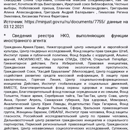
инагент, Кочетков Игорь Викторович, Иркутский союз библиофилов, Честные
выборы, Нобелевский призыв, Еланчик Олег Александрович, Григорьева
Алина Александровна, Григорьев Андрей Валерьевич , Гималова Регина
Эмилевна, Хисамова Регина Фаритовна
Источник:
https://minjust.gov.ru/ru/documents/7755/
данные на
03.12.2021
* Сведения реестра НКО, выполняющих функции
иностранного агента:
Гражданин.Армия.Право, Нижегородский центр немецкой и европейской
культуры, Центр гендерных исследований, Фонд защиты прав граждан Штаб,
Институт права и публичной политики, Фонд борьбы с коррупцией, Альянс
врачей, НАСИЛИЮ.НЕТ, Мы против СПИДа, СВЕЧА, Открытый Петербург,
Гуманитарное действие, Лига Избирателей, Правовая инициатива,
Гражданская инициатива против экологической преступности,
Гражданский Союз, "Хасдей Ерушалаим" (Милосердие), Центр поддержки и
содействия развитию средств массовой информации, В защиту прав
заключенных, Горячая Линия, Центр социально-информационных
инициатив Действие, Институт глобализации и социальных движений,
ВМЕСТЕ, Благотворительный фонд охраны здоровья и защиты прав
граждан, Благотворительный фонд помощи осужденным и их семьям, Фонд
Тольятти, Новое время, Серебряная тайга, Так-Так-Так, центр Сова, центр
Анна, Проект Апрель, Самарская губерния, Эра здоровья, Мемориал,
Аналитический Центр Юрия Левады, Издательство Парк Гагарина, Фонд
содействия имени Андрея Рылькова, Сфера, Уральская правозащитная
группа, Женщины Евразии, СИБАЛЬТ, Институт прав человека, Фонд защиты
гласности, Российский исследовательский центр по правам человека,
Дальневосточный центр развития гражданских инициатив и социального
партнерства, Пермский региональный правозащитный центр, Гражданское
действие, Центр независимых социологических исследований, Сутяжник,