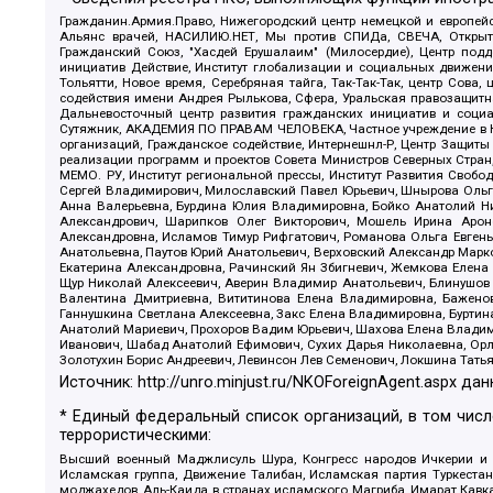
Гражданин.Армия.Право, Нижегородский центр немецкой и европейск
Альянс врачей, НАСИЛИЮ.НЕТ, Мы против СПИДа, СВЕЧА, Открытый
Гражданский Союз, "Хасдей Ерушалаим" (Милосердие), Центр под
инициатив Действие, Институт глобализации и социальных движен
Тольятти, Новое время, Серебряная тайга, Так-Так-Так, центр Сова
содействия имени Андрея Рылькова, Сфера, Уральская правозащитна
Дальневосточный центр развития гражданских инициатив и социа
Сутяжник, АКАДЕМИЯ ПО ПРАВАМ ЧЕЛОВЕКА, Частное учреждение в Ка
организаций, Гражданское содействие, Интернешнл-Р, Центр Защиты
реализации программ и проектов Совета Министров Северных Стран
МЕМО. РУ, Институт региональной прессы, Институт Развития Своб
Сергей Владимирович, Милославский Павел Юрьевич, Шнырова Ольга
Анна Валерьевна, Бурдина Юлия Владимировна, Бойко Анатолий Ник
Александрович, Шарипков Олег Викторович, Мошель Ирина Ароно
Александровна, Исламов Тимур Рифгатович, Романова Ольга Евгень
Анатольевна, Паутов Юрий Анатольевич, Верховский Александр Марк
Екатерина Александровна, Рачинский Ян Збигневич, Жемкова Елена 
Щур Николай Алексеевич, Аверин Владимир Анатольевич, Блинушов 
Валентина Дмитриевна, Вититинова Елена Владимировна, Баженов
Ганнушкина Светлана Алексеевна, Закс Елена Владимировна, Буртин
Анатолий Мариевич, Прохоров Вадим Юрьевич, Шахова Елена Владими
Иванович, Шабад Анатолий Ефимович, Сухих Дарья Николаевна, Орл
Золотухин Борис Андреевич, Левинсон Лев Семенович, Локшина Тать
Источник:
http://unro.minjust.ru/NKOForeignAgent.aspx
дан
* Единый федеральный список организаций, в том чис
террористическими:
Высший военный Маджлисуль Шура, Конгресс народов Ичкерии и Да
Исламская группа, Движение Талибан, Исламская партия Туркест
моджахедов, Аль-Каида в странах исламского Магриба, Имарат Кавка