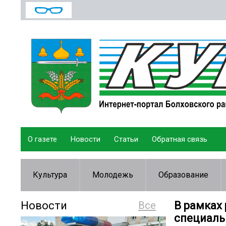
О газете
Новости
Статьи
Обратная связь
Культура
Молодежь
Образование
Новости
Все
В рамках
специаль