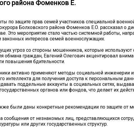
ого района Фоменков Е.
оты по защите прав семей участников специальной военно
курора Болховского района Фоменков Е.О. рассказал о д
е. Это мероприятие стало частью системной работы, напр
и законных интересов семей военнослужащих.
тущих угроз со стороны мошенников, которые использую
ля обмана граждан, Евгений Олегович акцентировал внима
ти повышения бдительности.
ики активно применяют методы социальной инженерии и 
го интеллекта для получения доступа к персональным дан
здавать поддельные аккаунты в социальных сетях, выдава
государственных органов или фондов, что делает их дейст
акже были даны конкретные рекомендации по защите от 
на сообщения от незнакомых лиц, представляющихся сотр
куратуры или других государственных структур.