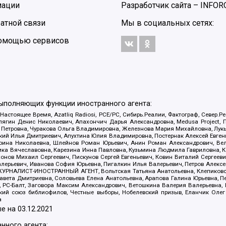
мации
Разработчик сайта –
INFOR
атной связи
Мы в социальных сетях:
 помощью сервисов
выполняющих функции иностранного агента:
 Настоящее Время, Azatliq Radiosi, PCE/PC, Сибирь.Реалии, Фактограф, Север
ягин Денис Николаевич, Апахончич Дарья Александровна, Medusa Project, П
етровна, Чуракова Ольга Владимировна, Железнова Мария Михайловна, Лукьян
й Илья Дмитриевич, Апухтина Юлия Владимировна, Постернак Алексей Евгеньев
рина Николаевна, Шлейнов Роман Юрьевич, Анин Роман Александрович, Вел
оника Вячеславовна, Карезина Инна Павловна, Кузьмина Людмила Гавриловна
ов Михаил Сергеевич, Пискунов Сергей Евгеньевич, Ковин Виталий Сергеевич
алерьевич, Иванова София Юрьевна, Пигалкин Илья Валерьевич, Петров Алексе
а, ЖУРНАЛИСТ-ИНОСТРАННЫЙ АГЕНТ, Вольтская Татьяна Анатольевна, Клепиков
авета Дмитриевна, Соловьева Елена Анатольевна, Арапова Галина Юрьевна, П
иа, РС-Балт, Заговора Максим Александрович, Ветошкина Валерия Валерьевна
ский союз библиофилов, Честные выборы, Нобелевский призыв, Еланчик Олег
а
е на
03.12.2021
нного агента: