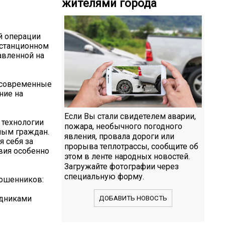
жителями города
й операции
истанционном
авленной на
т современные
ние на
Если Вы стали свидетелем аварии,
технологии
пожара, необычного погодного
ным граждан.
явления, провала дороги или
я себя за
прорыва теплотрассы, сообщите об
вия особенно
этом в ленте народных новостей.
Загружайте фотографии через
специальную форму.
мошенников:
удниками
ДОБАВИТЬ НОВОСТЬ