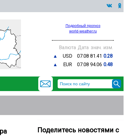
Подробный прогноз
world-weather.ru
Валюта
Дата
знач.
изм.
▲
USD
07.08
81.41
0.28
▲
EUR
07.08
94.06
0.48
Поделитесь новостями с
ра