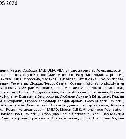
OS
2026
.Реалии, Радио Свобода, MEDIUM-ORIENT, Пономарев Лев Александрович,
ервое антикоррупционное СМИ, VTimes.io, Баданин Роман Сергеевич,
ова Юлия Сергеевна, Маетная Елизавета Витальевна, The Insider SIA,
ич, Телеканал Дождь, Петров Степан Юрьевич, Istories fonds, Шмагун
иковский Дмитрий Александрович, Альтаир 2021, Ромашки монолит,
, Костылева Полина Владимировна, Лютов Александр Иванович, Жилкин
, Кильтау Екатерина Викторовна, Любарев Аркадий Ефимович, Гурман
й Викторович, Егоров Владимир Владимирович, Гусев Андрей Юрьевич,
ская Екатерина Дмитриевна, Сотников Даниил Владимирович, Захаров
ерл Роман Александрович, МЕМО, Mason G.E.S. Anonymous Foundation,
, Павлов Иван Юрьевич, Скворцова Елена Сергеевна, Оленичев Максим
 Александрович, Григорьева Алина Александровна, Григорьев Андрей