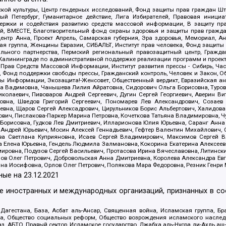
ой культуры, Центр гендерных исследований, Фонд защиты прав граждан Шта
 Петербург, Гуманитарное действие, Лига Избирателей, Правовая инициат
держки и содействия развитию средств массовой информации, В защиту п
ий, ВМЕСТЕ, Благотворительный фонд охраны здоровья и защиты прав граж
, центр Анна, Проект Апрель, Самарская губерния, Эра здоровья, Мемориал,
я группа, Женщины Евразии, СИБАЛЬТ, Институт прав человека, Фонд защиты 
льного партнерства, Пермский региональный правозащитный центр, Граждан
лининграде по административной поддержке реализации программ и проекто
 Прав Средств Массовой Информации, Институт развития прессы - Сибирь, Ча
, Фонд поддержки свободы прессы, Гражданский контроль, Человек и Закон, 
оды Информации, Экозащита!-Женсовет, Общественный вердикт, Евразийская а
 Вадимовна, Чанышева Лилия Айратовна, Сидорович Ольга Борисовна, Туровс
олаевич, Пивоваров Андрей Сергеевич, Дугин Сергей Георгиевич, Аверин В
вна, Шведов Григорий Сергеевич, Пономарев Лев Александрович, Созаев
евна, Щаров Сергей Алексадрович, Цирульников Борис Альбертович, Халидо
ович, Пислакова-Паркер Марина Петровна, Кочеткова Татьяна Владимировна, Ч
Борисовна, Гудков Лев Дмитриевич, Илларионова Юлия Юрьевна, Саранг Анна
Андрей Юрьевич, Мосин Алексей Геннадьевич, Гефтер Валентин Михайлович,
а Светлана Куприяновна, Исаев Сергей Владимирович, Максимов Сергей Вл
а Елена Юрьевна, Гендель Людмила Залмановна, Кокорина Екатерина Алексее
ровна, Подузов Сергей Васильевич, Протасова Ирина Вячеславовна, Литинск
ов Олег Петрович, Добровольская Анна Дмитриевна, Королева Александра Ев
яна Иосифовна, Орлов Олег Петрович, Полякова Мара Федоровна, Резник Генри
ные на
23.12.2021
ле иностранных и международных организаций, признанных в с
гестана, База, Асбат аль-Ансар, Священная война, Исламская группа, Бра
ана, Общество социальных реформ, Общество возрождения исламского насле
з, АБТО, Правый сектор, Исламское государство, Джабха аль-Нусра ли-Ахль а