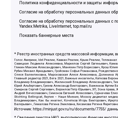
Политика конфиденциальности и защиты инфор
Согласие на обработку персональных данных обр
Согласие на обработку персональных данных с
Yandex.Metrika, LiveInternet, top.mail.ru
Показать баннерные места
* Реестр иностранных средств массовой информации, 
Голос Америки, Idel.Реалии, Кавказ.Реалии, Крым.Реалии, Телеканал
Савицкая Людмила Алексеевна, Маркелов Сергей Евгеньевич, Камал
Гликин Максим Александрович, Маняхин Петр Борисович, Ярош Юлия П
Рубин Михаил Аркадьевич, Гройсман Софья Романовна, Рождественски
Олеся Валентиновна, Мароховская Алеся Алексеевна, Долинина И
Главный редактор 2021, Вега 2021, Важные иноагенты, Каткова Вер
Владимир Владимирович, Жилинский Владимир Александрович, Тихон
Юрий Альбертович, Грезев Александр Викторович, Важенков Артем В
Смирнов Сергей Сергеевич, Верзилов Петр Юрьевич, ЗП, Зона прав
Андрей Вячеславович, Симонов Евгений Алексеевич, Сурначева Елиз
Stichting Bellingcat, Якутия – Наше Мнение, Москоу диджитал мед
Владимирович, Как бы инагент, Кочетков Игорь Викторович, Иркут
Валерьевич , Гималова Регина Эмилевна, Хисамова Регина Фаритовн
Источник:
https://minjust.gov.ru/ru/documents/7755/
данны
* Сведения реестра НКО, выполняющих функции иностра