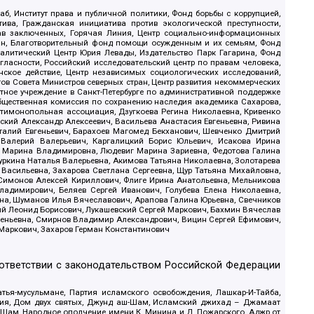
б, Институт права и публичной политики, Фонд борьбы с коррупцией,
ива, Гражданская инициатива против экологической преступности,
рав заключенных, Горячая Линия, Центр социально-информационных
дан, Благотворительный фонд помощи осужденным и их семьям, Фонд
 Аналитический Центр Юрия Левады, Издательство Парк Гагарина, Фонд
гласности, Российский исследовательский центр по правам человека,
ское действие, Центр независимых социологических исследований,
в Совета Министров северных стран, Центр развития некоммерческих
стное учреждение в Санкт-Петербурге по административной поддержке
Общественная комиссия по сохранению наследия академика Сахарова,
нтимонопольная ассоциация, Дзугкоева Регина Николаевна, Кривенко
кий Александр Алексеевич, Васильева Анастасия Евгеньевна, Ривина
италий Евгеньевич, Барахоев Магомед Бекханович, Шевченко Дмитрий
 Валерий Валерьевич, Каргалицкий Борис Юльевич, Исакова Ирина
ва Марина Владимировна, Людевиг Марина Зариевна, Федотова Галина
уркина Наталья Валерьевна, Акимова Татьяна Николаевна, Золотарева
 Васильевна, Захарова Светлана Сергеевна, Щур Татьяна Михайловна,
 Симонов Алексей Кириллович, Флиге Ирина Анатольевна, Мельникова
адимирович, Беляев Сергей Иванович, Голубева Елена Николаевна,
вна, Шуманов Илья Вячеславович, Арапова Галина Юрьевна, Свечников
ий Леонид Борисович, Лукашевский Сергей Маркович, Бахмин Вячеслав
геньевна, Смирнов Владимир Александрович, Вицин Сергей Ефимович,
 Маркович, Захаров Герман Константинович
оответствии с законодательством Российской Федерации
тья-мусульмане, Партия исламского освобождения, Лашкар-И-Тайба,
дия, Дом двух святых, Джунд аш-Шам, Исламский джихад – Джамаат
ш-Шам, Народное ополчение имени К. Минина и Д. Пожарского, Аджр от