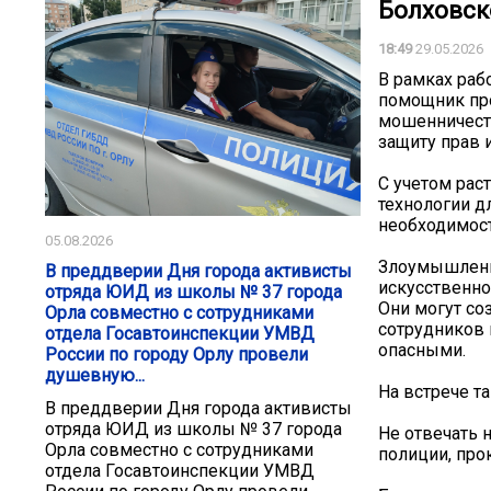
Болховск
18:49
29.05.2026
В рамках раб
помощник про
мошенничеств
защиту прав 
С учетом рас
технологии д
необходимос
05.08.2026
Злоумышленн
В преддверии Дня города активисты
искусственно
отряда ЮИД из школы № 37 города
Они могут со
Орла совместно с сотрудниками
сотрудников 
отдела Госавтоинспекции УМВД
опасными.
России по городу Орлу провели
душевную...
На встрече т
В преддверии Дня города активисты
отряда ЮИД из школы № 37 города
Не отвечать 
Орла совместно с сотрудниками
полиции, про
отдела Госавтоинспекции УМВД