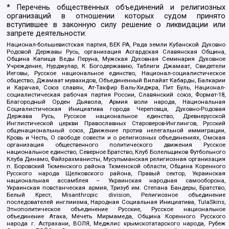
* Перечень общественных объединений и религиозных
организаций в отношении которых судом принято
вступившее в законную силу решение о ликвидации или
запрете деятельности:
Национал-большевистская партия, ВЕК РА, Рада земли Кубанской Духовно
Родовой Державы Русь, организация Асгардская Славянская Община,
Община Капища Веды Перуна, Мужская Духовная Семинария Духовное
Учреждение, Нурджулар, К Богодержавию, Таблиги Джамаат, Свидетели
Иеговы, Русское национальное единство, Национал-социалистическое
общество, Джамаат мувахидов, Объединенный Вилайат Кабарды, Балкарии
и Карачая, Союз славян, Ат-Такфир Валь-Хиджра, Пит Буль, Национал-
социалистическая рабочая партия России, Славянский союз, Формат-18,
Благородный Орден Дьявола, Армия воли народа, Национальная
Социалистическая Инициатива города Череповца, Духовно-Родовая
Держава Русь, Русское национальное единство, Древнерусской
Инглистической церкви Православных Староверов-Инглингов, Русский
общенациональный союз, Движение против нелегальной иммиграции,
Кровь и Честь, О свободе совести и о религиозных объединениях, Омская
организация общественного политического движения Русское
национальное единство, Северное Братство, Клуб Болельщиков Футбольного
Клуба Динамо, Файзрахманисты, Мусульманская религиозная организация
п. Боровский Тюменского района Тюменской области, Община Коренного
Русского народа Щелковского района, Правый сектор, Украинская
национальная ассамблея – Украинская народная самооборона,
Украинская повстанческая армия, Тризуб им. Степана Бандеры, Братство,
Белый Крест, Misanthropic division, Религиозное объединение
последователей инглиизма, Народная Социальная Инициатива, TulaSkins,
Этнополитическое объединение Русские, Русское национальное
объединение Атака, Мечеть Мирмамеда, Община Коренного Русского
народа г. Астрахани, ВОЛЯ, Меджлис крымскотатарского народа, Рубеж