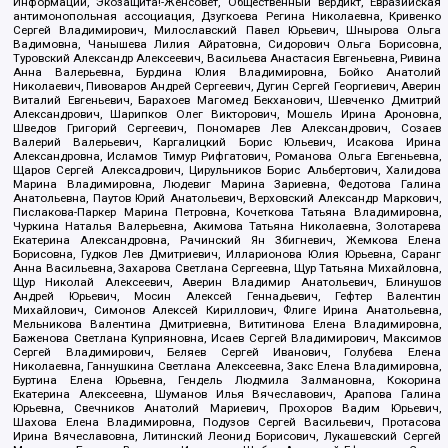
Информации, Экозащита!-Женсовет, Общественный вердикт, Евразийская
антимонопольная ассоциация, Дзугкоева Регина Николаевна, Кривенко
Сергей Владимирович, Милославский Павел Юрьевич, Шнырова Ольга
Вадимовна, Чанышева Лилия Айратовна, Сидорович Ольга Борисовна,
Туровский Александр Алексеевич, Васильева Анастасия Евгеньевна, Ривина
Анна Валерьевна, Бурдина Юлия Владимировна, Бойко Анатолий
Николаевич, Пивоваров Андрей Сергеевич, Дугин Сергей Георгиевич, Аверин
Виталий Евгеньевич, Барахоев Магомед Бекханович, Шевченко Дмитрий
Александрович, Шарипков Олег Викторович, Мошель Ирина Ароновна,
Шведов Григорий Сергеевич, Пономарев Лев Александрович, Созаев
Валерий Валерьевич, Каргалицкий Борис Юльевич, Исакова Ирина
Александровна, Исламов Тимур Рифгатович, Романова Ольга Евгеньевна,
Щаров Сергей Алексадрович, Цирульников Борис Альбертович, Халидова
Марина Владимировна, Людевиг Марина Зариевна, Федотова Галина
Анатольевна, Паутов Юрий Анатольевич, Верховский Александр Маркович,
Пислакова-Паркер Марина Петровна, Кочеткова Татьяна Владимировна,
Чуркина Наталья Валерьевна, Акимова Татьяна Николаевна, Золотарева
Екатерина Александровна, Рачинский Ян Збигневич, Жемкова Елена
Борисовна, Гудков Лев Дмитриевич, Илларионова Юлия Юрьевна, Саранг
Анна Васильевна, Захарова Светлана Сергеевна, Щур Татьяна Михайловна,
Щур Николай Алексеевич, Аверин Владимир Анатольевич, Блинушов
Андрей Юрьевич, Мосин Алексей Геннадьевич, Гефтер Валентин
Михайлович, Симонов Алексей Кириллович, Флиге Ирина Анатольевна,
Мельникова Валентина Дмитриевна, Вититинова Елена Владимировна,
Баженова Светлана Куприяновна, Исаев Сергей Владимирович, Максимов
Сергей Владимирович, Беляев Сергей Иванович, Голубева Елена
Николаевна, Ганнушкина Светлана Алексеевна, Закс Елена Владимировна,
Буртина Елена Юрьевна, Гендель Людмила Залмановна, Кокорина
Екатерина Алексеевна, Шуманов Илья Вячеславович, Арапова Галина
Юрьевна, Свечников Анатолий Мариевич, Прохоров Вадим Юрьевич,
Шахова Елена Владимировна, Подузов Сергей Васильевич, Протасова
Ирина Вячеславовна, Литинский Леонид Борисович, Лукашевский Сергей