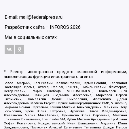
E-mail: mail@federalpress.ru
Разработчик сайта –
INFOROS
2026
Мы в социальных сетях:
* Реестр иностранных средств массовой информации,
выполняющих функции иностранного агента:
Голос Америки, Idel.Реалии, Кавказ.Реалии, Крым.Реалии, Телеканал
Настоящее Время, Azatliq Radiosi, PCE/PC, Сибирь.Реалии, Фактограф,
Север.Реалии, Радио Свобода, MEDIUM-ORIENT, Пономарев Лев
Александрович, Савицкая Людмила Алексеевна, Маркелов Сергей
Евгеньевич, Камалягин Денис Николаевич, Апахончич Дарья
Александровна, Medusa Project, Первое антикоррупционное СМИ, VTimes.io,
Баданин Роман Сергеевич, Гликин Максим Александрович, Маняхин Петр
Борисович, Ярош Юлия Петровна, Чуракова Ольга Владимировна,
Железнова Мария Михайловна, Лукьянова Юлия Сергеевна, Маетная
Елизавета Витальевна, The Insider SIA, Рубин Михаил Аркадьевич, Гройсман
Софья Романовна, Рождественский Илья Дмитриевич, Апухтина Юлия
Владимировна, Постернак Алексей Евгеньевич, Телеканал Дождь, Петров