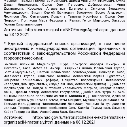
Маркович, Бахмин Вячеслав Иванович, Шабад Анатолий Ефимович, Сухих
Дарья Николаевна, Орлов Олег Петрович, Добровольская Анна
Дмитриевна, Королева Александра Евгеньевна, Смирнов Владимир
Александрович, Вицин Сергей Ефимович, Золотухин Борис Андреевич,
Левинсон Лев Семенович, Локшина Татьяна Иосифовна, Орлов Олег
Петрович, Полякова Мара Федоровна, Резник Генри Маркович, Захаров
Герман Константинович
Источник:
http://unro.minjust.ru/NKOForeignAgent.aspx
данные
на
23.12.2021
* Единый федеральный список организаций, в том числе
иностранных и международных организаций, признанных в
соответствии с законодательством Российской Федерации
террористическими:
Высший военный Маджлисуль Шура, Конгресс народов Ичкерии и
Дагестана, База, Асбат аль-Ансар, Священная война, Исламская группа,
Братья-мусульмане, Партия исламского освобождения, Лашкар-И-Тайба,
Исламская группа, Движение Талибан, Исламская партия Туркестана,
Общество социальных реформ, Общество возрождения исламского
наследия, Дом двух святых, Джунд аш-Шам, Исламский джихад – Джамаат
моджахедов, Аль-Каида в странах исламского Магриба, Имарат Кавказ,
АБТО, Правый сектор, Исламское государство, Джабха аль-Нусра ли-Ахль
аш-Шам, Народное ополчение имени К. Минина и Д. Пожарского, Аджр от
Аллаха Субхану уа Тагьаля SHAM, АУМ Синрике, Муджахеды джамаата Ат-
Тавхида Валь-Джихад, Чистопольский Джамаат, Рохнамо ба суи давлати
исломи, Террористическое сообщество Сеть, Катиба Таухид валь-Джихад,
Хайят Тахрир аш-Шам, Ахлю Сунна Валь Джамаа
Источник:
http://nac.gov.ru/terroristicheskie-i-ekstremistskie-
organizacii-i-materialy.html
данные на
06.12.2021