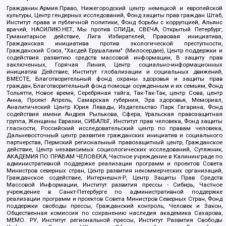
Гражданин.Армия.Право, Нижегородский центр немецкой и европейской
культуры, Центр гендерных исследований, Фонд защиты прав граждан Штаб,
Институт права и публичной политики, Фонд борьбы с коррупцией, Альянс
врачей, НАСИЛИЮ.НЕТ, Мы против СПИДа, СВЕЧА, Открытый Петербург,
Гуманитарное действие, Лига Избирателей, Правовая инициатива,
Гражданская инициатива против экологической преступности,
Гражданский Союз, "Хасдей Ерушалаим" (Милосердие), Центр поддержки и
содействия развитию средств массовой информации, В защиту прав
заключенных, Горячая Линия, Центр социально-информационных
инициатив Действие, Институт глобализации и социальных движений,
ВМЕСТЕ, Благотворительный фонд охраны здоровья и защиты прав
граждан, Благотворительный фонд помощи осужденным и их семьям, Фонд
Тольятти, Новое время, Серебряная тайга, Так-Так-Так, центр Сова, центр
Анна, Проект Апрель, Самарская губерния, Эра здоровья, Мемориал,
Аналитический Центр Юрия Левады, Издательство Парк Гагарина, Фонд
содействия имени Андрея Рылькова, Сфера, Уральская правозащитная
группа, Женщины Евразии, СИБАЛЬТ, Институт прав человека, Фонд защиты
гласности, Российский исследовательский центр по правам человека,
Дальневосточный центр развития гражданских инициатив и социального
партнерства, Пермский региональный правозащитный центр, Гражданское
действие, Центр независимых социологических исследований, Сутяжник,
АКАДЕМИЯ ПО ПРАВАМ ЧЕЛОВЕКА, Частное учреждение в Калининграде по
административной поддержке реализации программ и проектов Совета
Министров северных стран, Центр развития некоммерческих организаций,
Гражданское содействие, Интернешнл-Р, Центр Защиты Прав Средств
Массовой Информации, Институт развития прессы - Сибирь, Частное
учреждение в Санкт-Петербурге по административной поддержке
реализации программ и проектов Совета Министров Северных Стран, Фонд
поддержки свободы прессы, Гражданский контроль, Человек и Закон,
Общественная комиссия по сохранению наследия академика Сахарова,
МЕМО. РУ, Институт региональной прессы, Институт Развития Свободы