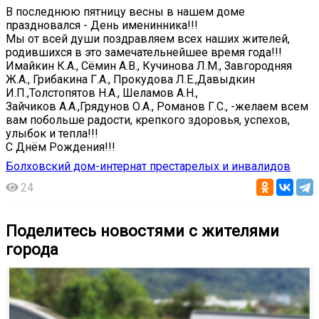
В последнюю пятницу весны в нашем доме
праздновался - День именинника!!!
Мы от всей души поздравляем всех наших жителей,
родившихся в это замечательнейшее время года!!!
Имайкин К.А., Сёмин А.В., Кучинова Л.М., Завгородняя
Ж.А., Грибакина Г.А., Прокудова Л.Е.,Давыдкин
И.П.,Толстопятов Н.А., Шеламов А.Н.,
Зайчиков А.А.,Грядунов О.А., Романов Г.С., -желаем всем
вам побольше радости, крепкого здоровья, успехов,
улыбок и тепла!!!
С Днём Рождения!!!
Болховский дом-интернат престарелых и инвалидов
24
Поделитесь новостями с жителями
города