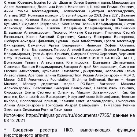
Степан Юрьевич, Istories fonds, Шмагун Олеся Валентиновна, Мароховская
Алеся Алексеевна, Долинина Ирина Николаевна, Шлейнов Роман Юрьевич,
Анин Роман Александрович, Великовский Дмитрий Александрович,
Альтаир 2021, Ромашки монолит, Главный редактор 2021, Вега 2021, Важные
иноагенты, Каткова Вероника Вячеславовна, Карезина Инна Павловна,
Кузьмина Людмила Гавриловна, Костылева Полина Владимировна, Лютов
Александр Иванович, Жилкин Владимир Владимирович, Жилинский
Владимир Александрович, Тихонов Михаил Сергеевич, Пискунов Сергей
Евгеньевич, Ковин Виталий Сергеевич, Кильтау Екатерина Викторовна,
Любарев Аркадий Ефимович, Гурман Юрий Альбертович, Грезев Александр
Викторович, Важенков Артем Валерьевич, Иванова София Юрьевна,
Пигалкин Илья Валерьевич, Петров Алексей Викторович, Егоров Владимир
Владимирович, Гусев Андрей Юрьевич, Смирнов Сергей Сергеевич, Верзилов
Петр Юрьевич, ЗП, Зона права, ЖУРНАЛИСТ-ИНОСТРАННЫЙ АГЕНТ,
Вольтская Татьяна Анатольевна, Клепиковская Екатерина Дмитриевна,
Сотников Даниил Владимирович, Захаров Андрей Вячеславович, Симонов
Евгений Алексеевич, Сурначева Елизавета Дмитриевна, Соловьева Елена
Анатольевна, Арапова Галина Юрьевна, Перл Роман Александрович, МЕМО,
Mason G.E.S. Anonymous Foundation, Stichting Bellingcat, Якутия – Наше
Мнение, Москоу диджитал медиа, РС-Балт, Заговора Максим
Александрович, Ветошкина Валерия Валерьевна, Павлов Иван Юрьевич,
Скворцова Елена Сергеевна, Оленичев Максим Владимирович, Как бы
инагент, Кочетков Игорь Викторович, Иркутский союз библиофилов, Честные
выборы, Нобелевский призыв, Еланчик Олег Александрович, Григорьева
Алина Александровна, Григорьев Андрей Валерьевич , Гималова Регина
Эмилевна, Хисамова Регина Фаритовна
Источник:
https://minjust.gov.ru/ru/documents/7755/
данные на
03.12.2021
* Сведения реестра НКО, выполняющих функции
иностранного агента: