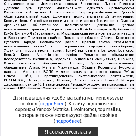
Социалистическая Инициатива города Череповца, Духовно-Родовая
Держава Русь, Русское национальное единство, Древнерусской
Инглистической церкви Православных Староверов-Инглингов, Русский
общенациональный союз, Движение против нелегальной иммиграции,
Кровь и Честь, О свободе совести и о религиозных объединениях, Омская
организация общественного политического движения Русское
национальное единство, Северное Братство, Клуб Болельщиков Футбольного
Клуба Динамо, Файзрахманисты, Мусульманская религиозная организация
п. Боровский Тюменского района Тюменской области, Община Коренного
Русского народа Щелковского района, Правый сектор, Украинская
национальная ассамблея – Украинская народная самооборона,
Украинская повстанческая армия, Тризуб им. Степана Бандеры, Братство,
Белый Крест, Misanthropic division, Религиозное объединение
последователей инглиизма, Народная Социальная Инициатива, TulaSkins,
Этнополитическое объединение Русские, Русское национальное
объединение Атака, Мечеть Мирмамеда, Община Коренного Русского
народа г. Астрахани, ВОЛЯ, Меджлис крымскотатарского народа, Рубеж
Севера, ТОЙС, О противодействии экстремистской деятельности,
РЕВТАТПОД, Артподготовка, Штольц, В честь иконы Божией Матери
Державная, Сектор 16, Независимость, Фирма, Молодежная правозащитная
группа МПГ, Курсом Правды и Единения, Каракольская инициативная
группа, Автоград Крю, Союз Славянских Сил Руси, Алля-Аят,
Благотворительный пансионат Ак Умут, Русская республика Русь,
Для повышения удобства сайта мы используем
Арестантское уголовное единство, Башкорт, Нация и свобода, W.H.С., Фалунь
cookies (
подробнее
). К сайту подключены
Дафа, Иртыш Ultras, Русский Патриотический клуб-Новокузнецк/РПК,
сервисы Yandex.Metrika, LiveInternet, top.mail.ru,
Сибирский державный союз, Фонд борьбы с коррупцией, Фонд защиты прав
граждан, Штабы Навального, Совет граждан СССР Прикубанского округа г.
которые также используют файлы cookies
Краснодара
(
подробнее
).
Источник:
https://minjust.gov.ru/ru/documents/7822/
данные на
08.12.2021
Я согласен/согласна