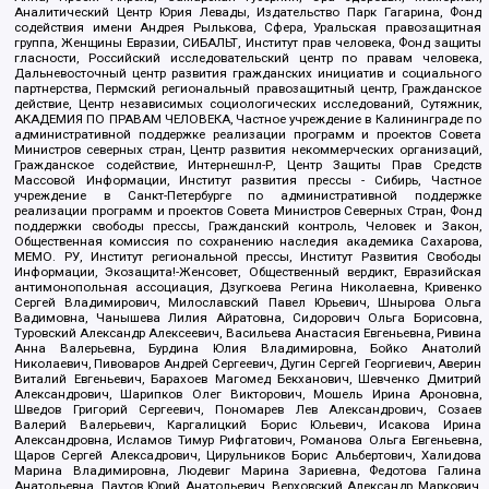
Аналитический Центр Юрия Левады, Издательство Парк Гагарина, Фонд
содействия имени Андрея Рылькова, Сфера, Уральская правозащитная
группа, Женщины Евразии, СИБАЛЬТ, Институт прав человека, Фонд защиты
гласности, Российский исследовательский центр по правам человека,
Дальневосточный центр развития гражданских инициатив и социального
партнерства, Пермский региональный правозащитный центр, Гражданское
действие, Центр независимых социологических исследований, Сутяжник,
АКАДЕМИЯ ПО ПРАВАМ ЧЕЛОВЕКА, Частное учреждение в Калининграде по
административной поддержке реализации программ и проектов Совета
Министров северных стран, Центр развития некоммерческих организаций,
Гражданское содействие, Интернешнл-Р, Центр Защиты Прав Средств
Массовой Информации, Институт развития прессы - Сибирь, Частное
учреждение в Санкт-Петербурге по административной поддержке
реализации программ и проектов Совета Министров Северных Стран, Фонд
поддержки свободы прессы, Гражданский контроль, Человек и Закон,
Общественная комиссия по сохранению наследия академика Сахарова,
МЕМО. РУ, Институт региональной прессы, Институт Развития Свободы
Информации, Экозащита!-Женсовет, Общественный вердикт, Евразийская
антимонопольная ассоциация, Дзугкоева Регина Николаевна, Кривенко
Сергей Владимирович, Милославский Павел Юрьевич, Шнырова Ольга
Вадимовна, Чанышева Лилия Айратовна, Сидорович Ольга Борисовна,
Туровский Александр Алексеевич, Васильева Анастасия Евгеньевна, Ривина
Анна Валерьевна, Бурдина Юлия Владимировна, Бойко Анатолий
Николаевич, Пивоваров Андрей Сергеевич, Дугин Сергей Георгиевич, Аверин
Виталий Евгеньевич, Барахоев Магомед Бекханович, Шевченко Дмитрий
Александрович, Шарипков Олег Викторович, Мошель Ирина Ароновна,
Шведов Григорий Сергеевич, Пономарев Лев Александрович, Созаев
Валерий Валерьевич, Каргалицкий Борис Юльевич, Исакова Ирина
Александровна, Исламов Тимур Рифгатович, Романова Ольга Евгеньевна,
Щаров Сергей Алексадрович, Цирульников Борис Альбертович, Халидова
Марина Владимировна, Людевиг Марина Зариевна, Федотова Галина
Анатольевна, Паутов Юрий Анатольевич, Верховский Александр Маркович,