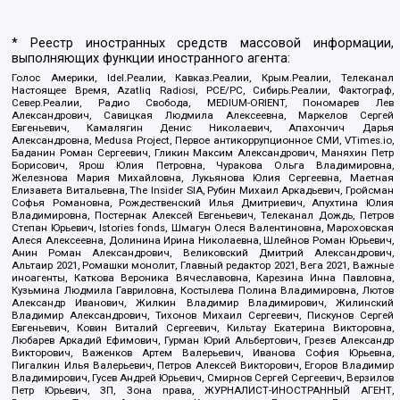
* Реестр иностранных средств массовой информации,
выполняющих функции иностранного агента:
Голос Америки, Idel.Реалии, Кавказ.Реалии, Крым.Реалии, Телеканал
Настоящее Время, Azatliq Radiosi, PCE/PC, Сибирь.Реалии, Фактограф,
Север.Реалии, Радио Свобода, MEDIUM-ORIENT, Пономарев Лев
Александрович, Савицкая Людмила Алексеевна, Маркелов Сергей
Евгеньевич, Камалягин Денис Николаевич, Апахончич Дарья
Александровна, Medusa Project, Первое антикоррупционное СМИ, VTimes.io,
Баданин Роман Сергеевич, Гликин Максим Александрович, Маняхин Петр
Борисович, Ярош Юлия Петровна, Чуракова Ольга Владимировна,
Железнова Мария Михайловна, Лукьянова Юлия Сергеевна, Маетная
Елизавета Витальевна, The Insider SIA, Рубин Михаил Аркадьевич, Гройсман
Софья Романовна, Рождественский Илья Дмитриевич, Апухтина Юлия
Владимировна, Постернак Алексей Евгеньевич, Телеканал Дождь, Петров
Степан Юрьевич, Istories fonds, Шмагун Олеся Валентиновна, Мароховская
Алеся Алексеевна, Долинина Ирина Николаевна, Шлейнов Роман Юрьевич,
Анин Роман Александрович, Великовский Дмитрий Александрович,
Альтаир 2021, Ромашки монолит, Главный редактор 2021, Вега 2021, Важные
иноагенты, Каткова Вероника Вячеславовна, Карезина Инна Павловна,
Кузьмина Людмила Гавриловна, Костылева Полина Владимировна, Лютов
Александр Иванович, Жилкин Владимир Владимирович, Жилинский
Владимир Александрович, Тихонов Михаил Сергеевич, Пискунов Сергей
Евгеньевич, Ковин Виталий Сергеевич, Кильтау Екатерина Викторовна,
Любарев Аркадий Ефимович, Гурман Юрий Альбертович, Грезев Александр
Викторович, Важенков Артем Валерьевич, Иванова София Юрьевна,
Пигалкин Илья Валерьевич, Петров Алексей Викторович, Егоров Владимир
Владимирович, Гусев Андрей Юрьевич, Смирнов Сергей Сергеевич, Верзилов
Петр Юрьевич, ЗП, Зона права, ЖУРНАЛИСТ-ИНОСТРАННЫЙ АГЕНТ,