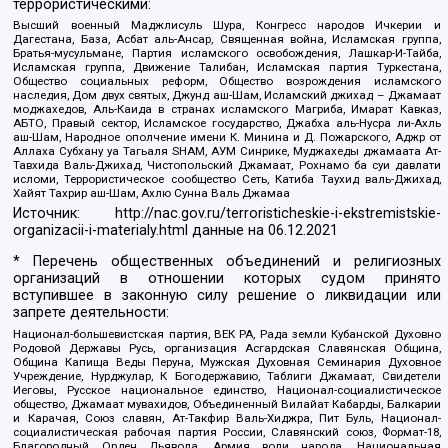
террористическими:
Высший военный Маджлисуль Шура, Конгресс народов Ичкерии и
Дагестана, База, Асбат аль-Ансар, Священная война, Исламская группа,
Братья-мусульмане, Партия исламского освобождения, Лашкар-И-Тайба,
Исламская группа, Движение Талибан, Исламская партия Туркестана,
Общество социальных реформ, Общество возрождения исламского
наследия, Дом двух святых, Джунд аш-Шам, Исламский джихад – Джамаат
моджахедов, Аль-Каида в странах исламского Магриба, Имарат Кавказ,
АБТО, Правый сектор, Исламское государство, Джабха аль-Нусра ли-Ахль
аш-Шам, Народное ополчение имени К. Минина и Д. Пожарского, Аджр от
Аллаха Субхану уа Тагьаля SHAM, АУМ Синрике, Муджахеды джамаата Ат-
Тавхида Валь-Джихад, Чистопольский Джамаат, Рохнамо ба суи давлати
исломи, Террористическое сообщество Сеть, Катиба Таухид валь-Джихад,
Хайят Тахрир аш-Шам, Ахлю Сунна Валь Джамаа
Источник:
http://nac.gov.ru/terroristicheskie-i-ekstremistskie-
organizacii-i-materialy.html
данные на
06.12.2021
* Перечень общественных объединений и религиозных
организаций в отношении которых судом принято
вступившее в законную силу решение о ликвидации или
запрете деятельности:
Национал-большевистская партия, ВЕК РА, Рада земли Кубанской Духовно
Родовой Державы Русь, организация Асгардская Славянская Община,
Община Капища Веды Перуна, Мужская Духовная Семинария Духовное
Учреждение, Нурджулар, К Богодержавию, Таблиги Джамаат, Свидетели
Иеговы, Русское национальное единство, Национал-социалистическое
общество, Джамаат мувахидов, Объединенный Вилайат Кабарды, Балкарии
и Карачая, Союз славян, Ат-Такфир Валь-Хиджра, Пит Буль, Национал-
социалистическая рабочая партия России, Славянский союз, Формат-18,
Благородный Орден Дьявола, Армия воли народа, Национальная