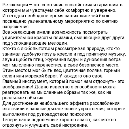
Релаксация — это состояние спокойствия и гармонии, в
котором мы чувствуем себя комфортно и уверенно.
И сегодня свободное время наших жителей было
посвящено увлекательному мероприятию по снятию
напряжения.
️Все желающие имели возможность посмотреть
удивительной красоты пейзажи, сменяющие друг друга
под успокаивающие мелодии.
Кто-то с любопытством рассматривал природу, кто-то
занимал удобную позу в кресле и под приятную музыку,
звуки щебета птиц, журчания воды и дуновения ветра
мог мысленно перенестись в своё безопасное место.
Этим местом мог быть лес, цветочная поляна, горный
склон или морской берег. У каждого оно своё.
Главный инструмент, который помог нам отдохнуть- это
воображение! Давно известно о способности мозга
реагировать на мысленные образы так же, как на
реальные события.
Для достижения наибольшего эффекта расслабления
включили в занятие дыхательные упражнения, которые
выполняли под руководством психолога.
Теперь наши подопечные хорошо знают, как можно
отдохнуть и улучшить своё настроение.