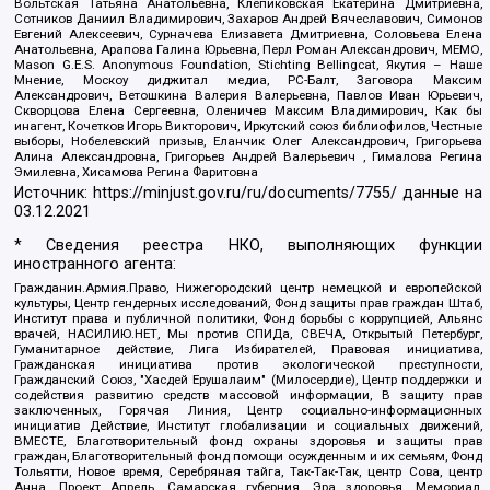
Вольтская Татьяна Анатольевна, Клепиковская Екатерина Дмитриевна,
Сотников Даниил Владимирович, Захаров Андрей Вячеславович, Симонов
Евгений Алексеевич, Сурначева Елизавета Дмитриевна, Соловьева Елена
Анатольевна, Арапова Галина Юрьевна, Перл Роман Александрович, МЕМО,
Mason G.E.S. Anonymous Foundation, Stichting Bellingcat, Якутия – Наше
Мнение, Москоу диджитал медиа, РС-Балт, Заговора Максим
Александрович, Ветошкина Валерия Валерьевна, Павлов Иван Юрьевич,
Скворцова Елена Сергеевна, Оленичев Максим Владимирович, Как бы
инагент, Кочетков Игорь Викторович, Иркутский союз библиофилов, Честные
выборы, Нобелевский призыв, Еланчик Олег Александрович, Григорьева
Алина Александровна, Григорьев Андрей Валерьевич , Гималова Регина
Эмилевна, Хисамова Регина Фаритовна
Источник:
https://minjust.gov.ru/ru/documents/7755/
данные на
03.12.2021
* Сведения реестра НКО, выполняющих функции
иностранного агента:
Гражданин.Армия.Право, Нижегородский центр немецкой и европейской
культуры, Центр гендерных исследований, Фонд защиты прав граждан Штаб,
Институт права и публичной политики, Фонд борьбы с коррупцией, Альянс
врачей, НАСИЛИЮ.НЕТ, Мы против СПИДа, СВЕЧА, Открытый Петербург,
Гуманитарное действие, Лига Избирателей, Правовая инициатива,
Гражданская инициатива против экологической преступности,
Гражданский Союз, "Хасдей Ерушалаим" (Милосердие), Центр поддержки и
содействия развитию средств массовой информации, В защиту прав
заключенных, Горячая Линия, Центр социально-информационных
инициатив Действие, Институт глобализации и социальных движений,
ВМЕСТЕ, Благотворительный фонд охраны здоровья и защиты прав
граждан, Благотворительный фонд помощи осужденным и их семьям, Фонд
Тольятти, Новое время, Серебряная тайга, Так-Так-Так, центр Сова, центр
Анна, Проект Апрель, Самарская губерния, Эра здоровья, Мемориал,