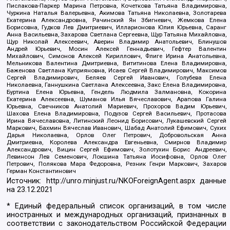
Пислакова-Паркер Марина Петровна, Кочеткова Татьяна Владимировна,
Чуркина Наталья Валерьевна, Акимова Татьяна Николаевна, Золотарева
Екатерина Александровна, Рачинский Ян Збигневич, Жемкова Елена
Борисовна, Гудков Лев Дмитриевич, Илларионова Юлия Юрьевна, Саранг
Анна Васильевна, Захарова Светлана Сергеевна, Щур Татьяна Михайловна,
Щур Николай Алексеевич, Аверин Владимир Анатольевич, Блинушов
Андрей Юрьевич, Мосин Алексей Геннадьевич, Гефтер Валентин
Михайлович, Симонов Алексей Кириллович, Флиге Ирина Анатольевна,
Мельникова Валентина Дмитриевна, Вититинова Елена Владимировна,
Баженова Светлана Куприяновна, Исаев Сергей Владимирович, Максимов
Сергей Владимирович, Беляев Сергей Иванович, Голубева Елена
Николаевна, Ганнушкина Светлана Алексеевна, Закс Елена Владимировна,
Буртина Елена Юрьевна, Гендель Людмила Залмановна, Кокорина
Екатерина Алексеевна, Шуманов Илья Вячеславович, Арапова Галина
Юрьевна, Свечников Анатолий Мариевич, Прохоров Вадим Юрьевич,
Шахова Елена Владимировна, Подузов Сергей Васильевич, Протасова
Ирина Вячеславовна, Литинский Леонид Борисович, Лукашевский Сергей
Маркович, Бахмин Вячеслав Иванович, Шабад Анатолий Ефимович, Сухих
Дарья Николаевна, Орлов Олег Петрович, Добровольская Анна
Дмитриевна, Королева Александра Евгеньевна, Смирнов Владимир
Александрович, Вицин Сергей Ефимович, Золотухин Борис Андреевич,
Левинсон Лев Семенович, Локшина Татьяна Иосифовна, Орлов Олег
Петрович, Полякова Мара Федоровна, Резник Генри Маркович, Захаров
Герман Константинович
Источник:
http://unro.minjust.ru/NKOForeignAgent.aspx
данные
на
23.12.2021
* Единый федеральный список организаций, в том числе
иностранных и международных организаций, признанных в
соответствии с законодательством Российской Федерации