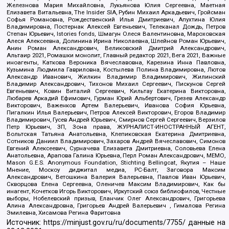
Железнова Мария Михайловна, Лукьянова Юлия Сергеевна, Маетная
Елизавета Витальевна, The Insider SIA, Рубин Михаил Аркадьевич, Гройсман
Софья Романовна, Рождественский Илья Дмитриевич, Апухтина Юлия
Владимировна, Постернак Алексей Евгеньевич, Телеканал Дождь, Петров
Степан Юрьевич, Istories fonds, Шмагун Олеся Валентиновна, Мароховская
Алеся Алексеевна, Долинина Ирина Николаевна, Шлейнов Роман Юрьевич,
Анин Роман Александрович, Великовский Дмитрий Александрович,
Альтаир 2021, Ромашки монолит, Главный редактор 2021, Вега 2021, Важные
иноагенты, Каткова Вероника Вячеславовна, Карезина Инна Павловна,
Кузьмина Людмила Гавриловна, Костылева Полина Владимировна, Лютов
Александр Иванович, Жилкин Владимир Владимирович, Жилинский
Владимир Александрович, Тихонов Михаил Сергеевич, Пискунов Сергей
Евгеньевич, Ковин Виталий Сергеевич, Кильтау Екатерина Викторовна,
Любарев Аркадий Ефимович, Гурман Юрий Альбертович, Грезев Александр
Викторович, Важенков Артем Валерьевич, Иванова София Юрьевна,
Пигалкин Илья Валерьевич, Петров Алексей Викторович, Егоров Владимир
Владимирович, Гусев Андрей Юрьевич, Смирнов Сергей Сергеевич, Верзилов
Петр Юрьевич, ЗП, Зона права, ЖУРНАЛИСТ-ИНОСТРАННЫЙ АГЕНТ,
Вольтская Татьяна Анатольевна, Клепиковская Екатерина Дмитриевна,
Сотников Даниил Владимирович, Захаров Андрей Вячеславович, Симонов
Евгений Алексеевич, Сурначева Елизавета Дмитриевна, Соловьева Елена
Анатольевна, Арапова Галина Юрьевна, Перл Роман Александрович, МЕМО,
Mason G.E.S. Anonymous Foundation, Stichting Bellingcat, Якутия – Наше
Мнение, Москоу диджитал медиа, РС-Балт, Заговора Максим
Александрович, Ветошкина Валерия Валерьевна, Павлов Иван Юрьевич,
Скворцова Елена Сергеевна, Оленичев Максим Владимирович, Как бы
инагент, Кочетков Игорь Викторович, Иркутский союз библиофилов, Честные
выборы, Нобелевский призыв, Еланчик Олег Александрович, Григорьева
Алина Александровна, Григорьев Андрей Валерьевич , Гималова Регина
Эмилевна, Хисамова Регина Фаритовна
Источник:
https://minjust.gov.ru/ru/documents/7755/
данные на