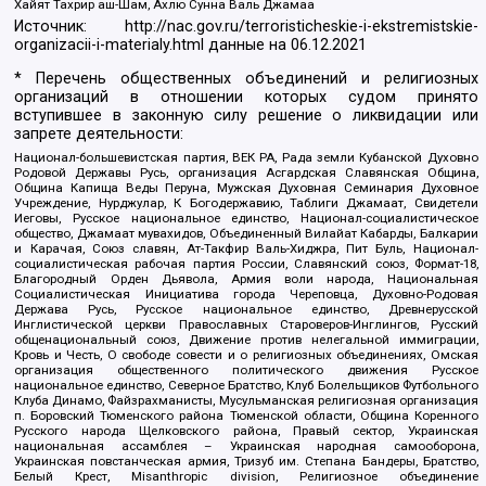
Хайят Тахрир аш-Шам, Ахлю Сунна Валь Джамаа
Источник:
http://nac.gov.ru/terroristicheskie-i-ekstremistskie-
organizacii-i-materialy.html
данные на
06.12.2021
* Перечень общественных объединений и религиозных
организаций в отношении которых судом принято
вступившее в законную силу решение о ликвидации или
запрете деятельности:
Национал-большевистская партия, ВЕК РА, Рада земли Кубанской Духовно
Родовой Державы Русь, организация Асгардская Славянская Община,
Община Капища Веды Перуна, Мужская Духовная Семинария Духовное
Учреждение, Нурджулар, К Богодержавию, Таблиги Джамаат, Свидетели
Иеговы, Русское национальное единство, Национал-социалистическое
общество, Джамаат мувахидов, Объединенный Вилайат Кабарды, Балкарии
и Карачая, Союз славян, Ат-Такфир Валь-Хиджра, Пит Буль, Национал-
социалистическая рабочая партия России, Славянский союз, Формат-18,
Благородный Орден Дьявола, Армия воли народа, Национальная
Социалистическая Инициатива города Череповца, Духовно-Родовая
Держава Русь, Русское национальное единство, Древнерусской
Инглистической церкви Православных Староверов-Инглингов, Русский
общенациональный союз, Движение против нелегальной иммиграции,
Кровь и Честь, О свободе совести и о религиозных объединениях, Омская
организация общественного политического движения Русское
национальное единство, Северное Братство, Клуб Болельщиков Футбольного
Клуба Динамо, Файзрахманисты, Мусульманская религиозная организация
п. Боровский Тюменского района Тюменской области, Община Коренного
Русского народа Щелковского района, Правый сектор, Украинская
национальная ассамблея – Украинская народная самооборона,
Украинская повстанческая армия, Тризуб им. Степана Бандеры, Братство,
Белый Крест, Misanthropic division, Религиозное объединение