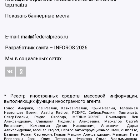
top.mail.ru
Показать баннерные места
E-mail: mail@federalpress.ru
Разработчик сайта –
INFOROS
2026
Мы в социальных сетях:
* Реестр иностранных средств массовой информации,
выполняющих функции иностранного агента:
Голос Америки, Idel.Реалии, Кавказ.Реалии, Крым.Реалии, Телеканал
Настоящее Время, Azatliq Radiosi, PCE/PC, Сибирь.Реалии, Фактограф,
Север.Реалии, Радио Свобода, MEDIUM-ORIENT, Пономарев Лев
Александрович, Савицкая Людмила Алексеевна, Маркелов Сергей
Евгеньевич, Камалягин Денис Николаевич, Апахончич Дарья
Александровна, Medusa Project, Первое антикоррупционное СМИ, VTimes.io,
Баданин Роман Сергеевич, Гликин Максим Александрович, Маняхин Петр
Борисович, Ярош Юлия Петровна, Чуракова Ольга Владимировна,