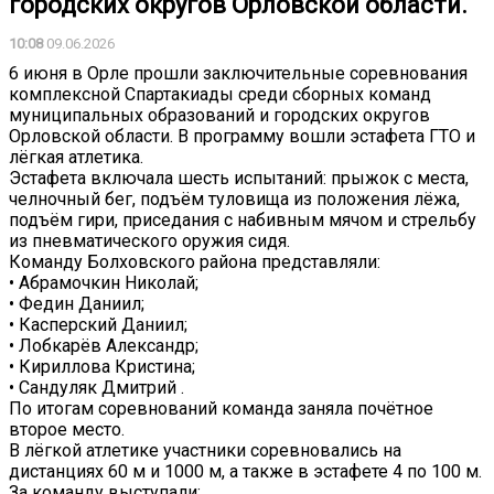
городских округов Орловской области.
10:08
09.06.2026
6 июня в Орле прошли заключительные соревнования
комплексной Спартакиады среди сборных команд
муниципальных образований и городских округов
Орловской области. В программу вошли эстафета ГТО и
лёгкая атлетика.
Эстафета включала шесть испытаний: прыжок с места,
челночный бег, подъём туловища из положения лёжа,
подъём гири, приседания с набивным мячом и стрельбу
из пневматического оружия сидя.
Команду Болховского района представляли:
• Абрамочкин Николай;
• Федин Даниил;
• Касперский Даниил;
• Лобкарёв Александр;
• Кириллова Кристина;
• Сандуляк Дмитрий .
По итогам соревнований команда заняла почётное
второе место.
В лёгкой атлетике участники соревновались на
дистанциях 60 м и 1000 м, а также в эстафете 4 по 100 м.
За команду выступали: