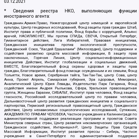
03.12.2021
* Сведения реестра НКО, выполняющих функции
иностранного агента:
Гражданин.Армия.Право, Нижегородский центр немецкой и европейской
культуры, Центр гендерных исследований, Фонд защиты прав граждан Штаб,
Институт права и публичной политики, Фонд борьбы с коррупцией, Альянс
врачей, НАСИЛИЮ.НЕТ, Мы против СПИДа, СВЕЧА, Открытый Петербург,
Гуманитарное действие, Лига Избирателей, Правовая инициатива,
Гражданская инициатива против экологической преступности,
Гражданский Союз, "Хасдей Ерушалаим" (Милосердие), Центр поддержки и
содействия развитию средств массовой информации, В защиту прав
заключенных, Горячая Линия, Центр социально-информационных
инициатив Действие, Институт глобализации и социальных движений,
ВМЕСТЕ, Благотворительный фонд охраны здоровья и защиты прав
граждан, Благотворительный фонд помощи осужденным и их семьям, Фонд
Тольятти, Новое время, Серебряная тайга, Так-Так-Так, центр Сова, центр
Анна, Проект Апрель, Самарская губерния, Эра здоровья, Мемориал,
Аналитический Центр Юрия Левады, Издательство Парк Гагарина, Фонд
содействия имени Андрея Рылькова, Сфера, Уральская правозащитная
группа, Женщины Евразии, СИБАЛЬТ, Институт прав человека, Фонд защиты
гласности, Российский исследовательский центр по правам человека,
Дальневосточный центр развития гражданских инициатив и социального
партнерства, Пермский региональный правозащитный центр, Гражданское
действие, Центр независимых социологических исследований, Сутяжник,
АКАДЕМИЯ ПО ПРАВАМ ЧЕЛОВЕКА, Частное учреждение в Калининграде по
административной поддержке реализации программ и проектов Совета
Министров северных стран, Центр развития некоммерческих организаций,
Гражданское содействие, Интернешнл-Р, Центр Защиты Прав Средств
Массовой Информации, Институт развития прессы - Сибирь, Частное
учреждение в Санкт-Петербурге по административной поддержке