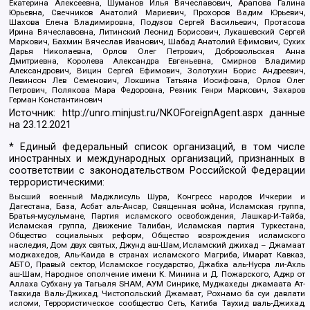
Екатерина Алексеевна, Шуманов Илья Вячеславович, Арапова Галина
Юрьевна, Свечников Анатолий Мариевич, Прохоров Вадим Юрьевич,
Шахова Елена Владимировна, Подузов Сергей Васильевич, Протасова
Ирина Вячеславовна, Литинский Леонид Борисович, Лукашевский Сергей
Маркович, Бахмин Вячеслав Иванович, Шабад Анатолий Ефимович, Сухих
Дарья Николаевна, Орлов Олег Петрович, Добровольская Анна
Дмитриевна, Королева Александра Евгеньевна, Смирнов Владимир
Александрович, Вицин Сергей Ефимович, Золотухин Борис Андреевич,
Левинсон Лев Семенович, Локшина Татьяна Иосифовна, Орлов Олег
Петрович, Полякова Мара Федоровна, Резник Генри Маркович, Захаров
Герман Константинович
Источник:
http://unro.minjust.ru/NKOForeignAgent.aspx
данные
на
23.12.2021
* Единый федеральный список организаций, в том числе
иностранных и международных организаций, признанных в
соответствии с законодательством Российской Федерации
террористическими:
Высший военный Маджлисуль Шура, Конгресс народов Ичкерии и
Дагестана, База, Асбат аль-Ансар, Священная война, Исламская группа,
Братья-мусульмане, Партия исламского освобождения, Лашкар-И-Тайба,
Исламская группа, Движение Талибан, Исламская партия Туркестана,
Общество социальных реформ, Общество возрождения исламского
наследия, Дом двух святых, Джунд аш-Шам, Исламский джихад – Джамаат
моджахедов, Аль-Каида в странах исламского Магриба, Имарат Кавказ,
АБТО, Правый сектор, Исламское государство, Джабха аль-Нусра ли-Ахль
аш-Шам, Народное ополчение имени К. Минина и Д. Пожарского, Аджр от
Аллаха Субхану уа Тагьаля SHAM, АУМ Синрике, Муджахеды джамаата Ат-
Тавхида Валь-Джихад, Чистопольский Джамаат, Рохнамо ба суи давлати
исломи, Террористическое сообщество Сеть, Катиба Таухид валь-Джихад,