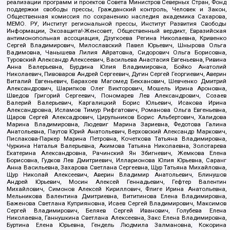
реализации программ и проектов Совета Министров Северных Стран, Фонд
поддержки свободы прессы, Гражданский контроль, Человек и Закон,
Общественная комиссия по сохранению наследия академика Сахарова,
МЕМО. РУ, Институт региональной прессы, Институт Развития Свободы
Информации, Экозащита!-Женсовет, Общественный вердикт, Евразийская
антимонопольная ассоциация, Дзугкоева Регина Николаевна, Кривенко
Сергей Владимирович, Милославский Павел Юрьевич, Шнырова Ольга
Вадимовна, Чанышева Лилия Айратовна, Сидорович Ольга Борисовна,
Туровский Александр Алексеевич, Васильева Анастасия Евгеньевна, Ривина
Анна Валерьевна, Бурдина Юлия Владимировна, Бойко Анатолий
Николаевич, Пивоваров Андрей Сергеевич, Дугин Сергей Георгиевич, Аверин
Виталий Евгеньевич, Барахоев Магомед Бекханович, Шевченко Дмитрий
Александрович, Шарипков Олег Викторович, Мошель Ирина Ароновна,
Шведов Григорий Сергеевич, Пономарев Лев Александрович, Созаев
Валерий Валерьевич, Каргалицкий Борис Юльевич, Исакова Ирина
Александровна, Исламов Тимур Рифгатович, Романова Ольга Евгеньевна,
Щаров Сергей Алексадрович, Цирульников Борис Альбертович, Халидова
Марина Владимировна, Людевиг Марина Зариевна, Федотова Галина
Анатольевна, Паутов Юрий Анатольевич, Верховский Александр Маркович,
Пислакова-Паркер Марина Петровна, Кочеткова Татьяна Владимировна,
Чуркина Наталья Валерьевна, Акимова Татьяна Николаевна, Золотарева
Екатерина Александровна, Рачинский Ян Збигневич, Жемкова Елена
Борисовна, Гудков Лев Дмитриевич, Илларионова Юлия Юрьевна, Саранг
Анна Васильевна, Захарова Светлана Сергеевна, Щур Татьяна Михайловна,
Щур Николай Алексеевич, Аверин Владимир Анатольевич, Блинушов
Андрей Юрьевич, Мосин Алексей Геннадьевич, Гефтер Валентин
Михайлович, Симонов Алексей Кириллович, Флиге Ирина Анатольевна,
Мельникова Валентина Дмитриевна, Вититинова Елена Владимировна,
Баженова Светлана Куприяновна, Исаев Сергей Владимирович, Максимов
Сергей Владимирович, Беляев Сергей Иванович, Голубева Елена
Николаевна, Ганнушкина Светлана Алексеевна, Закс Елена Владимировна,
Буртина Елена Юрьевна, Гендель Людмила Залмановна, Кокорина