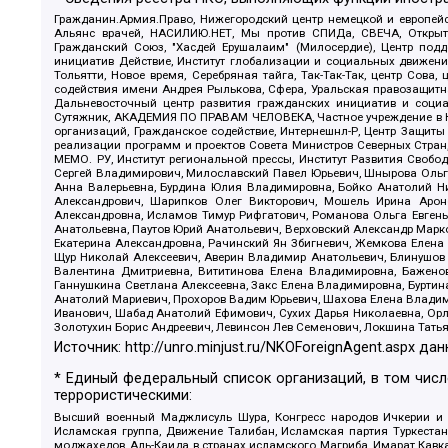
Гражданин.Армия.Право, Нижегородский центр немецкой и европейск
Альянс врачей, НАСИЛИЮ.НЕТ, Мы против СПИДа, СВЕЧА, Открытый
Гражданский Союз, "Хасдей Ерушалаим" (Милосердие), Центр под
инициатив Действие, Институт глобализации и социальных движен
Тольятти, Новое время, Серебряная тайга, Так-Так-Так, центр Сова
содействия имени Андрея Рылькова, Сфера, Уральская правозащитна
Дальневосточный центр развития гражданских инициатив и социа
Сутяжник, АКАДЕМИЯ ПО ПРАВАМ ЧЕЛОВЕКА, Частное учреждение в Ка
организаций, Гражданское содействие, Интернешнл-Р, Центр Защиты
реализации программ и проектов Совета Министров Северных Стран
МЕМО. РУ, Институт региональной прессы, Институт Развития Своб
Сергей Владимирович, Милославский Павел Юрьевич, Шнырова Ольга
Анна Валерьевна, Бурдина Юлия Владимировна, Бойко Анатолий Ник
Александрович, Шарипков Олег Викторович, Мошель Ирина Ароно
Александровна, Исламов Тимур Рифгатович, Романова Ольга Евгень
Анатольевна, Паутов Юрий Анатольевич, Верховский Александр Марк
Екатерина Александровна, Рачинский Ян Збигневич, Жемкова Елена 
Щур Николай Алексеевич, Аверин Владимир Анатольевич, Блинушов 
Валентина Дмитриевна, Вититинова Елена Владимировна, Баженов
Ганнушкина Светлана Алексеевна, Закс Елена Владимировна, Буртин
Анатолий Мариевич, Прохоров Вадим Юрьевич, Шахова Елена Владими
Иванович, Шабад Анатолий Ефимович, Сухих Дарья Николаевна, Орл
Золотухин Борис Андреевич, Левинсон Лев Семенович, Локшина Тать
Источник:
http://unro.minjust.ru/NKOForeignAgent.aspx
дан
* Единый федеральный список организаций, в том чис
террористическими:
Высший военный Маджлисуль Шура, Конгресс народов Ичкерии и Да
Исламская группа, Движение Талибан, Исламская партия Туркест
моджахедов, Аль-Каида в странах исламского Магриба, Имарат Кавка