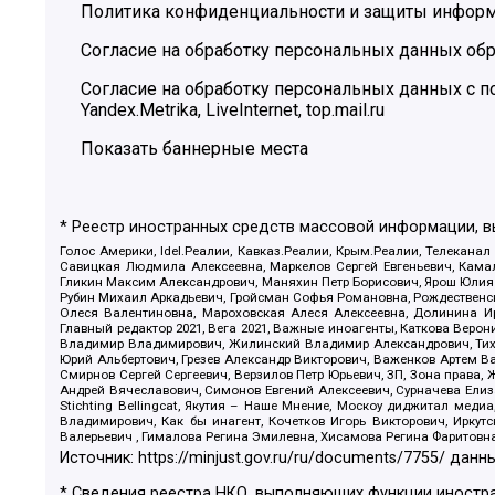
Политика конфиденциальности и защиты инфор
Согласие на обработку персональных данных обр
Согласие на обработку персональных данных с
Yandex.Metrika, LiveInternet, top.mail.ru
Показать баннерные места
* Реестр иностранных средств массовой информации, 
Голос Америки, Idel.Реалии, Кавказ.Реалии, Крым.Реалии, Телеканал
Савицкая Людмила Алексеевна, Маркелов Сергей Евгеньевич, Камал
Гликин Максим Александрович, Маняхин Петр Борисович, Ярош Юлия П
Рубин Михаил Аркадьевич, Гройсман Софья Романовна, Рождественски
Олеся Валентиновна, Мароховская Алеся Алексеевна, Долинина И
Главный редактор 2021, Вега 2021, Важные иноагенты, Каткова Вер
Владимир Владимирович, Жилинский Владимир Александрович, Тихон
Юрий Альбертович, Грезев Александр Викторович, Важенков Артем В
Смирнов Сергей Сергеевич, Верзилов Петр Юрьевич, ЗП, Зона прав
Андрей Вячеславович, Симонов Евгений Алексеевич, Сурначева Елиз
Stichting Bellingcat, Якутия – Наше Мнение, Москоу диджитал мед
Владимирович, Как бы инагент, Кочетков Игорь Викторович, Иркут
Валерьевич , Гималова Регина Эмилевна, Хисамова Регина Фаритовн
Источник:
https://minjust.gov.ru/ru/documents/7755/
данны
* Сведения реестра НКО, выполняющих функции иностра