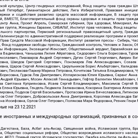
ой культуры, Центр гендерных исследований, Фонд защиты прав граждан Шта
 Петербург, Гуманитарное действие, Лига Избирателей, Правовая инициат
держки и содействия развитию средств массовой информации, В защиту п
ий, ВМЕСТЕ, Благотворительный фонд охраны здоровья и защиты прав граж
, центр Анна, Проект Апрель, Самарская губерния, Эра здоровья, Мемориал,
я группа, Женщины Евразии, СИБАЛЬТ, Институт прав человека, Фонд защиты 
льного партнерства, Пермский региональный правозащитный центр, Граждан
лининграде по административной поддержке реализации программ и проекто
 Прав Средств Массовой Информации, Институт развития прессы - Сибирь, Ча
, Фонд поддержки свободы прессы, Гражданский контроль, Человек и Закон, 
оды Информации, Экозащита!-Женсовет, Общественный вердикт, Евразийская а
 Вадимовна, Чанышева Лилия Айратовна, Сидорович Ольга Борисовна, Туровс
олаевич, Пивоваров Андрей Сергеевич, Дугин Сергей Георгиевич, Аверин В
вна, Шведов Григорий Сергеевич, Пономарев Лев Александрович, Созаев
евна, Щаров Сергей Алексадрович, Цирульников Борис Альбертович, Халидо
ович, Пислакова-Паркер Марина Петровна, Кочеткова Татьяна Владимировна, Ч
Борисовна, Гудков Лев Дмитриевич, Илларионова Юлия Юрьевна, Саранг Анна
Андрей Юрьевич, Мосин Алексей Геннадьевич, Гефтер Валентин Михайлович,
а Светлана Куприяновна, Исаев Сергей Владимирович, Максимов Сергей Вл
а Елена Юрьевна, Гендель Людмила Залмановна, Кокорина Екатерина Алексее
ровна, Подузов Сергей Васильевич, Протасова Ирина Вячеславовна, Литинск
ов Олег Петрович, Добровольская Анна Дмитриевна, Королева Александра Ев
яна Иосифовна, Орлов Олег Петрович, Полякова Мара Федоровна, Резник Генри
ные на
23.12.2021
ле иностранных и международных организаций, признанных в с
гестана, База, Асбат аль-Ансар, Священная война, Исламская группа, Бра
ана, Общество социальных реформ, Общество возрождения исламского насле
з, АБТО, Правый сектор, Исламское государство, Джабха аль-Нусра ли-Ахль а