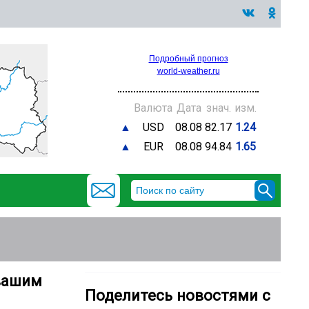
Подробный прогноз
world-weather.ru
Валюта
Дата
знач.
изм.
▲
USD
08.08
82.17
1.24
▲
EUR
08.08
94.84
1.65
 вашим
Поделитесь новостями с