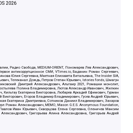
OS
2026
.Реалии, Радио Свобода, MEDIUM-ORIENT, Пономарев Лев Александрович,
ервое антикоррупционное СМИ, VTimes.io, Баданин Роман Сергеевич,
ова Юлия Сергеевна, Маетная Елизавета Витальевна, The Insider SIA,
ич, Телеканал Дождь, Петров Степан Юрьевич, Istories fonds, Шмагун
иковский Дмитрий Александрович, Альтаир 2021, Ромашки монолит,
, Костылева Полина Владимировна, Лютов Александр Иванович, Жилкин
, Кильтау Екатерина Викторовна, Любарев Аркадий Ефимович, Гурман
й Викторович, Егоров Владимир Владимирович, Гусев Андрей Юрьевич,
ская Екатерина Дмитриевна, Сотников Даниил Владимирович, Захаров
ерл Роман Александрович, МЕМО, Mason G.E.S. Anonymous Foundation,
, Павлов Иван Юрьевич, Скворцова Елена Сергеевна, Оленичев Максим
 Александрович, Григорьева Алина Александровна, Григорьев Андрей