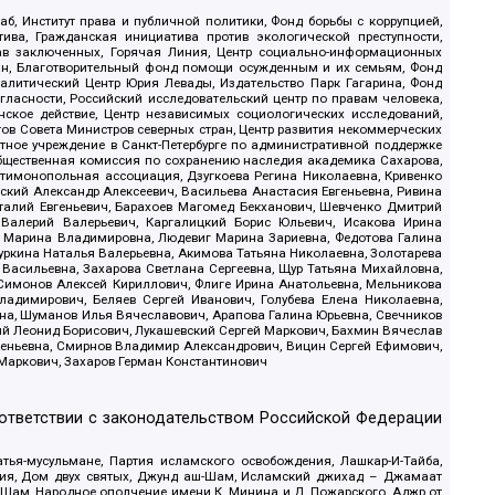
б, Институт права и публичной политики, Фонд борьбы с коррупцией,
ива, Гражданская инициатива против экологической преступности,
рав заключенных, Горячая Линия, Центр социально-информационных
дан, Благотворительный фонд помощи осужденным и их семьям, Фонд
 Аналитический Центр Юрия Левады, Издательство Парк Гагарина, Фонд
гласности, Российский исследовательский центр по правам человека,
ское действие, Центр независимых социологических исследований,
в Совета Министров северных стран, Центр развития некоммерческих
стное учреждение в Санкт-Петербурге по административной поддержке
Общественная комиссия по сохранению наследия академика Сахарова,
нтимонопольная ассоциация, Дзугкоева Регина Николаевна, Кривенко
кий Александр Алексеевич, Васильева Анастасия Евгеньевна, Ривина
италий Евгеньевич, Барахоев Магомед Бекханович, Шевченко Дмитрий
 Валерий Валерьевич, Каргалицкий Борис Юльевич, Исакова Ирина
ва Марина Владимировна, Людевиг Марина Зариевна, Федотова Галина
уркина Наталья Валерьевна, Акимова Татьяна Николаевна, Золотарева
 Васильевна, Захарова Светлана Сергеевна, Щур Татьяна Михайловна,
 Симонов Алексей Кириллович, Флиге Ирина Анатольевна, Мельникова
адимирович, Беляев Сергей Иванович, Голубева Елена Николаевна,
вна, Шуманов Илья Вячеславович, Арапова Галина Юрьевна, Свечников
ий Леонид Борисович, Лукашевский Сергей Маркович, Бахмин Вячеслав
геньевна, Смирнов Владимир Александрович, Вицин Сергей Ефимович,
 Маркович, Захаров Герман Константинович
оответствии с законодательством Российской Федерации
тья-мусульмане, Партия исламского освобождения, Лашкар-И-Тайба,
дия, Дом двух святых, Джунд аш-Шам, Исламский джихад – Джамаат
ш-Шам, Народное ополчение имени К. Минина и Д. Пожарского, Аджр от