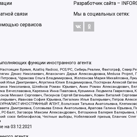
мации
Разработчик сайта –
INFOR
атной связи
Мы в социальных сетях:
 помощью сервисов
выполняющих функции иностранного агента:
 Настоящее Время, Azatliq Radiosi, PCE/PC, Сибирь.Реалии, Фактограф, Север
ягин Денис Николаевич, Апахончич Дарья Александровна, Medusa Project, П
етровна, Чуракова Ольга Владимировна, Железнова Мария Михайловна, Лукьян
й Илья Дмитриевич, Апухтина Юлия Владимировна, Постернак Алексей Евгеньев
рина Николаевна, Шлейнов Роман Юрьевич, Анин Роман Александрович, Вел
оника Вячеславовна, Карезина Инна Павловна, Кузьмина Людмила Гавриловна
ов Михаил Сергеевич, Пискунов Сергей Евгеньевич, Ковин Виталий Сергеевич
алерьевич, Иванова София Юрьевна, Пигалкин Илья Валерьевич, Петров Алексе
а, ЖУРНАЛИСТ-ИНОСТРАННЫЙ АГЕНТ, Вольтская Татьяна Анатольевна, Клепиков
авета Дмитриевна, Соловьева Елена Анатольевна, Арапова Галина Юрьевна, П
иа, РС-Балт, Заговора Максим Александрович, Ветошкина Валерия Валерьевна
ский союз библиофилов, Честные выборы, Нобелевский призыв, Еланчик Олег
а
е на
03.12.2021
нного агента: