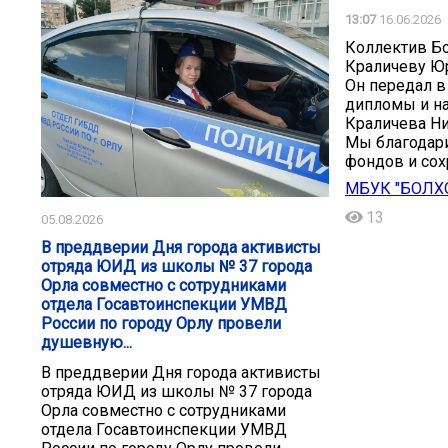
13:07
16.06.2026
Коллектив Б
Краличеву Ю
Он передал в
дипломы и на
Краличева Ни
Мы благодар
фондов и сох
МБУК "БОЛХ
13
05.08.2026
В преддверии Дня города активисты
отряда ЮИД из школы № 37 города
Орла совместно с сотрудниками
отдела Госавтоинспекции УМВД
России по городу Орлу провели
душевную...
В преддверии Дня города активисты
отряда ЮИД из школы № 37 города
Орла совместно с сотрудниками
отдела Госавтоинспекции УМВД