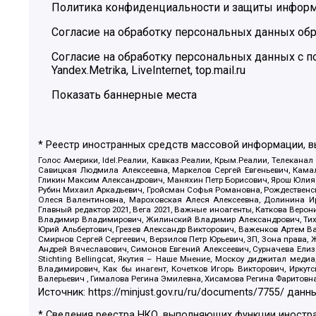
Политика конфиденциальности и защиты инфор
Согласие на обработку персональных данных обр
Согласие на обработку персональных данных с
Yandex.Metrika, LiveInternet, top.mail.ru
Показать баннерные места
* Реестр иностранных средств массовой информации, 
Голос Америки, Idel.Реалии, Кавказ.Реалии, Крым.Реалии, Телеканал
Савицкая Людмила Алексеевна, Маркелов Сергей Евгеньевич, Камал
Гликин Максим Александрович, Маняхин Петр Борисович, Ярош Юлия П
Рубин Михаил Аркадьевич, Гройсман Софья Романовна, Рождественски
Олеся Валентиновна, Мароховская Алеся Алексеевна, Долинина И
Главный редактор 2021, Вега 2021, Важные иноагенты, Каткова Вер
Владимир Владимирович, Жилинский Владимир Александрович, Тихон
Юрий Альбертович, Грезев Александр Викторович, Важенков Артем В
Смирнов Сергей Сергеевич, Верзилов Петр Юрьевич, ЗП, Зона прав
Андрей Вячеславович, Симонов Евгений Алексеевич, Сурначева Елиз
Stichting Bellingcat, Якутия – Наше Мнение, Москоу диджитал мед
Владимирович, Как бы инагент, Кочетков Игорь Викторович, Иркут
Валерьевич , Гималова Регина Эмилевна, Хисамова Регина Фаритовн
Источник:
https://minjust.gov.ru/ru/documents/7755/
данны
* Сведения реестра НКО, выполняющих функции иностра