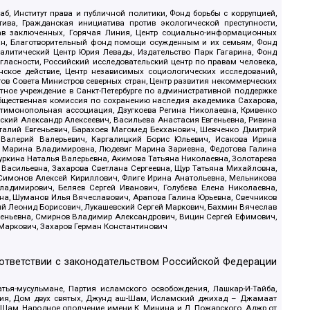
б, Институт права и публичной политики, Фонд борьбы с коррупцией,
ива, Гражданская инициатива против экологической преступности,
рав заключенных, Горячая Линия, Центр социально-информационных
дан, Благотворительный фонд помощи осужденным и их семьям, Фонд
 Аналитический Центр Юрия Левады, Издательство Парк Гагарина, Фонд
гласности, Российский исследовательский центр по правам человека,
ское действие, Центр независимых социологических исследований,
в Совета Министров северных стран, Центр развития некоммерческих
стное учреждение в Санкт-Петербурге по административной поддержке
Общественная комиссия по сохранению наследия академика Сахарова,
нтимонопольная ассоциация, Дзугкоева Регина Николаевна, Кривенко
кий Александр Алексеевич, Васильева Анастасия Евгеньевна, Ривина
италий Евгеньевич, Барахоев Магомед Бекханович, Шевченко Дмитрий
 Валерий Валерьевич, Каргалицкий Борис Юльевич, Исакова Ирина
ва Марина Владимировна, Людевиг Марина Зариевна, Федотова Галина
уркина Наталья Валерьевна, Акимова Татьяна Николаевна, Золотарева
 Васильевна, Захарова Светлана Сергеевна, Щур Татьяна Михайловна,
 Симонов Алексей Кириллович, Флиге Ирина Анатольевна, Мельникова
адимирович, Беляев Сергей Иванович, Голубева Елена Николаевна,
вна, Шуманов Илья Вячеславович, Арапова Галина Юрьевна, Свечников
ий Леонид Борисович, Лукашевский Сергей Маркович, Бахмин Вячеслав
геньевна, Смирнов Владимир Александрович, Вицин Сергей Ефимович,
 Маркович, Захаров Герман Константинович
оответствии с законодательством Российской Федерации
тья-мусульмане, Партия исламского освобождения, Лашкар-И-Тайба,
дия, Дом двух святых, Джунд аш-Шам, Исламский джихад – Джамаат
ш-Шам, Народное ополчение имени К. Минина и Д. Пожарского, Аджр от