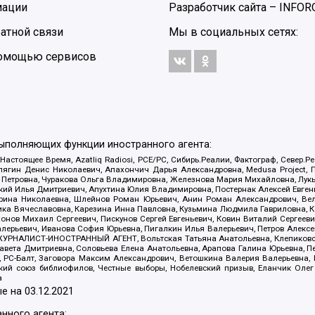
мации
Разработчик сайта –
INFOR
атной связи
Мы в социальных сетях:
 помощью сервисов
выполняющих функции иностранного агента:
 Настоящее Время, Azatliq Radiosi, PCE/PC, Сибирь.Реалии, Фактограф, Север
ягин Денис Николаевич, Апахончич Дарья Александровна, Medusa Project, П
етровна, Чуракова Ольга Владимировна, Железнова Мария Михайловна, Лукьян
й Илья Дмитриевич, Апухтина Юлия Владимировна, Постернак Алексей Евгеньев
рина Николаевна, Шлейнов Роман Юрьевич, Анин Роман Александрович, Вел
оника Вячеславовна, Карезина Инна Павловна, Кузьмина Людмила Гавриловна
ов Михаил Сергеевич, Пискунов Сергей Евгеньевич, Ковин Виталий Сергеевич
алерьевич, Иванова София Юрьевна, Пигалкин Илья Валерьевич, Петров Алексе
а, ЖУРНАЛИСТ-ИНОСТРАННЫЙ АГЕНТ, Вольтская Татьяна Анатольевна, Клепиков
авета Дмитриевна, Соловьева Елена Анатольевна, Арапова Галина Юрьевна, П
иа, РС-Балт, Заговора Максим Александрович, Ветошкина Валерия Валерьевна
ский союз библиофилов, Честные выборы, Нобелевский призыв, Еланчик Олег
а
е на
03.12.2021
нного агента: