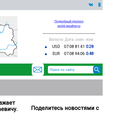
Подробный прогноз
world-weather.ru
Валюта
Дата
знач.
изм.
▲
USD
07.08
81.41
0.28
▲
EUR
07.08
94.06
0.48
ражает
Поделитесь новостями с
евичу.