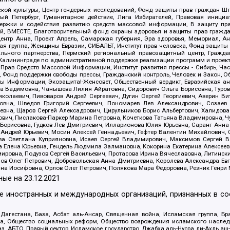
ой культуры, Центр гендерных исследований, Фонд защиты прав граждан Шта
 Петербург, Гуманитарное действие, Лига Избирателей, Правовая инициат
держки и содействия развитию средств массовой информации, В защиту п
ий, ВМЕСТЕ, Благотворительный фонд охраны здоровья и защиты прав граж
, центр Анна, Проект Апрель, Самарская губерния, Эра здоровья, Мемориал,
я группа, Женщины Евразии, СИБАЛЬТ, Институт прав человека, Фонд защиты 
льного партнерства, Пермский региональный правозащитный центр, Граждан
лининграде по административной поддержке реализации программ и проекто
 Прав Средств Массовой Информации, Институт развития прессы - Сибирь, Ча
, Фонд поддержки свободы прессы, Гражданский контроль, Человек и Закон, 
оды Информации, Экозащита!-Женсовет, Общественный вердикт, Евразийская а
 Вадимовна, Чанышева Лилия Айратовна, Сидорович Ольга Борисовна, Туровс
олаевич, Пивоваров Андрей Сергеевич, Дугин Сергей Георгиевич, Аверин В
вна, Шведов Григорий Сергеевич, Пономарев Лев Александрович, Созаев
евна, Щаров Сергей Алексадрович, Цирульников Борис Альбертович, Халидо
ович, Пислакова-Паркер Марина Петровна, Кочеткова Татьяна Владимировна, Ч
Борисовна, Гудков Лев Дмитриевич, Илларионова Юлия Юрьевна, Саранг Анна
Андрей Юрьевич, Мосин Алексей Геннадьевич, Гефтер Валентин Михайлович,
а Светлана Куприяновна, Исаев Сергей Владимирович, Максимов Сергей Вл
а Елена Юрьевна, Гендель Людмила Залмановна, Кокорина Екатерина Алексее
ровна, Подузов Сергей Васильевич, Протасова Ирина Вячеславовна, Литинск
ов Олег Петрович, Добровольская Анна Дмитриевна, Королева Александра Ев
яна Иосифовна, Орлов Олег Петрович, Полякова Мара Федоровна, Резник Генри
ные на
23.12.2021
ле иностранных и международных организаций, признанных в с
гестана, База, Асбат аль-Ансар, Священная война, Исламская группа, Бра
ана, Общество социальных реформ, Общество возрождения исламского насле
з, АБТО, Правый сектор, Исламское государство, Джабха аль-Нусра ли-Ахль а