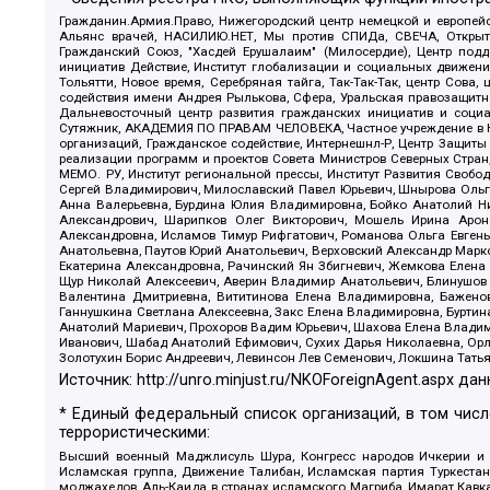
Гражданин.Армия.Право, Нижегородский центр немецкой и европейск
Альянс врачей, НАСИЛИЮ.НЕТ, Мы против СПИДа, СВЕЧА, Открытый
Гражданский Союз, "Хасдей Ерушалаим" (Милосердие), Центр под
инициатив Действие, Институт глобализации и социальных движен
Тольятти, Новое время, Серебряная тайга, Так-Так-Так, центр Сова
содействия имени Андрея Рылькова, Сфера, Уральская правозащитна
Дальневосточный центр развития гражданских инициатив и социа
Сутяжник, АКАДЕМИЯ ПО ПРАВАМ ЧЕЛОВЕКА, Частное учреждение в Ка
организаций, Гражданское содействие, Интернешнл-Р, Центр Защиты
реализации программ и проектов Совета Министров Северных Стран
МЕМО. РУ, Институт региональной прессы, Институт Развития Своб
Сергей Владимирович, Милославский Павел Юрьевич, Шнырова Ольга
Анна Валерьевна, Бурдина Юлия Владимировна, Бойко Анатолий Ник
Александрович, Шарипков Олег Викторович, Мошель Ирина Ароно
Александровна, Исламов Тимур Рифгатович, Романова Ольга Евгень
Анатольевна, Паутов Юрий Анатольевич, Верховский Александр Марк
Екатерина Александровна, Рачинский Ян Збигневич, Жемкова Елена 
Щур Николай Алексеевич, Аверин Владимир Анатольевич, Блинушов 
Валентина Дмитриевна, Вититинова Елена Владимировна, Баженов
Ганнушкина Светлана Алексеевна, Закс Елена Владимировна, Буртин
Анатолий Мариевич, Прохоров Вадим Юрьевич, Шахова Елена Владими
Иванович, Шабад Анатолий Ефимович, Сухих Дарья Николаевна, Орл
Золотухин Борис Андреевич, Левинсон Лев Семенович, Локшина Тать
Источник:
http://unro.minjust.ru/NKOForeignAgent.aspx
дан
* Единый федеральный список организаций, в том чис
террористическими:
Высший военный Маджлисуль Шура, Конгресс народов Ичкерии и Да
Исламская группа, Движение Талибан, Исламская партия Туркест
моджахедов, Аль-Каида в странах исламского Магриба, Имарат Кавка