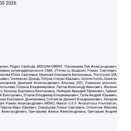
OS
2026
.Реалии, Радио Свобода, MEDIUM-ORIENT, Пономарев Лев Александрович,
ервое антикоррупционное СМИ, VTimes.io, Баданин Роман Сергеевич,
ова Юлия Сергеевна, Маетная Елизавета Витальевна, The Insider SIA,
ич, Телеканал Дождь, Петров Степан Юрьевич, Istories fonds, Шмагун
иковский Дмитрий Александрович, Альтаир 2021, Ромашки монолит,
, Костылева Полина Владимировна, Лютов Александр Иванович, Жилкин
, Кильтау Екатерина Викторовна, Любарев Аркадий Ефимович, Гурман
й Викторович, Егоров Владимир Владимирович, Гусев Андрей Юрьевич,
ская Екатерина Дмитриевна, Сотников Даниил Владимирович, Захаров
ерл Роман Александрович, МЕМО, Mason G.E.S. Anonymous Foundation,
, Павлов Иван Юрьевич, Скворцова Елена Сергеевна, Оленичев Максим
 Александрович, Григорьева Алина Александровна, Григорьев Андрей